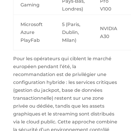
Pays‑Bas,
Pro
Gaming
Londres)
V100
Microsoft
5 (Paris,
NVIDIA
Azure
Dublin,
A30
PlayFab
Milan)
Pour les opérateurs qui ciblent le marché
européen pendant l’été, la
recommandation est de privilégier une
configuration hybride : les services critiques
(gestion du jackpot, base de données
transactionnelle) restent sur une zone
privée ou dédiée, tandis que les assets
graphiques et le streaming sont distribués
via le cloud public. Cette approche combine
la sécurité d’un environnement contrôlé