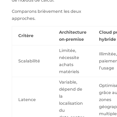
de nœuds de calcul.
Comparons brièvement les deux
approches.
Architecture
Cloud pu
Critère
on‑premise
hybride
Limitée,
Illimitée,
nécessite
Scalabilité
paiemen
achats
l’usage
matériels
Variable,
Optimis
dépend de
grâce a
la
Latence
zones
localisation
géograp
du
multiple