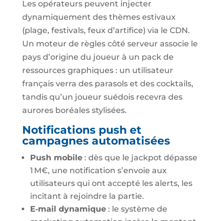
Les opérateurs peuvent injecter
dynamiquement des thèmes estivaux
(plage, festivals, feux d’artifice) via le CDN.
Un moteur de règles côté serveur associe le
pays d’origine du joueur à un pack de
ressources graphiques : un utilisateur
français verra des parasols et des cocktails,
tandis qu’un joueur suédois recevra des
aurores boréales stylisées.
Notifications push et
campagnes automatisées
Push mobile
: dès que le jackpot dépasse
1 M€, une notification s’envoie aux
utilisateurs qui ont accepté les alerts, les
incitant à rejoindre la partie.
E‑mail dynamique
: le système de