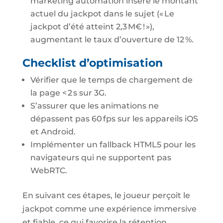
marketing automation insère le montant
actuel du jackpot dans le sujet (« Le
jackpot d’été atteint 2,3 M€ ! »),
augmentant le taux d’ouverture de 12 %.
Checklist d’optimisation
Vérifier que le temps de chargement de
la page < 2 s sur 3G.
S’assurer que les animations ne
dépassent pas 60 fps sur les appareils iOS
et Android.
Implémenter un fallback HTML5 pour les
navigateurs qui ne supportent pas
WebRTC.
En suivant ces étapes, le joueur perçoit le
jackpot comme une expérience immersive
et fiable, ce qui favorise la rétention