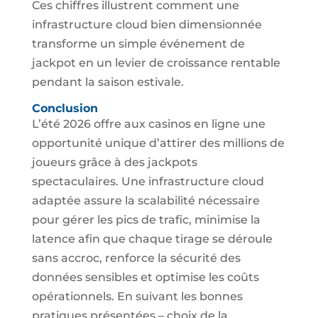
Ces chiffres illustrent comment une
infrastructure cloud bien dimensionnée
transforme un simple événement de
jackpot en un levier de croissance rentable
pendant la saison estivale.
Conclusion
L’été 2026 offre aux casinos en ligne une
opportunité unique d’attirer des millions de
joueurs grâce à des jackpots
spectaculaires. Une infrastructure cloud
adaptée assure la scalabilité nécessaire
pour gérer les pics de trafic, minimise la
latence afin que chaque tirage se déroule
sans accroc, renforce la sécurité des
données sensibles et optimise les coûts
opérationnels. En suivant les bonnes
pratiques présentées – choix de la