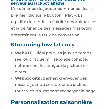
serveur au jackpot affiché
L’expérience du joueur commence dès le
premier clic sur le bouton « Play ». La
rapidité du rendu, la fluidité des animations
et la pertinence des messages marketing
déterminent le taux de conversion.
Streaming low‑latency
WebRTC
: idéal pour les jeux en temps
réel où chaque milliseconde compte,
notamment les tirages de jackpot en
direct.
WebSockets
: permet d’envoyer des
mises à jour du compteur de jackpot
toutes les 200 ms sans recharger la page.
Personnalisation saisonnière