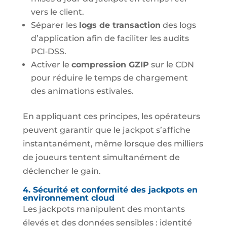
vers le client.
Séparer les
logs de transaction
des logs
d’application afin de faciliter les audits
PCI‑DSS.
Activer le
compression GZIP
sur le CDN
pour réduire le temps de chargement
des animations estivales.
En appliquant ces principes, les opérateurs
peuvent garantir que le jackpot s’affiche
instantanément, même lorsque des milliers
de joueurs tentent simultanément de
déclencher le gain.
4. Sécurité et conformité des jackpots en
environnement cloud
Les jackpots manipulent des montants
élevés et des données sensibles : identité