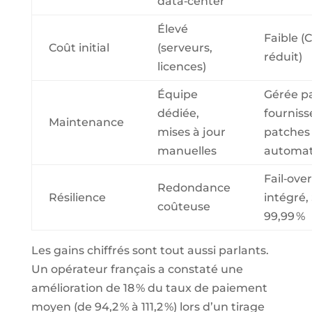
data‑center
Élevé
Faible 
Coût initial
(serveurs,
réduit)
licences)
Équipe
Gérée pa
dédiée,
fourniss
Maintenance
mises à jour
patches
manuelles
automat
Fail‑over
Redondance
Résilience
intégré,
coûteuse
99,99 %
Les gains chiffrés sont tout aussi parlants.
Un opérateur français a constaté une
amélioration de 18 % du taux de paiement
moyen (de 94,2 % à 111,2 %) lors d’un tirage