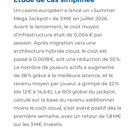
Un casino européen a lancé un « Summer
Mega Jackpot » de 3 M€ en juillet 2026.
Avant le lancement, le coût moyen
d’infrastructure était de 0,004 € par
session. Après migration vers une
architecture hybride cloud, le coût est
passé à 0,0018 €, soit une réduction de 55 %.
Le nombre de joueurs actifs a augmenté
de 28 % grâce à la meilleure latence, et le
revenu moyen par joueur a grimpé de 22 %
(de 12 € à 14,6 €). Le ROI global du jackpot,
calculé sur la base du revenu additionnel
moins le coût cloud, s’est avéré positif dès la
première semaine, avec un retour de 1,8 M€
sur les 3 M€ investis.