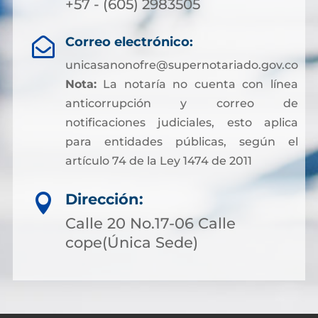
+57 - (605) 2983505
Correo electrónico:

unicasanonofre@supernotariado.gov.co
Nota:
La notaría no cuenta con línea
anticorrupción y correo de
notificaciones judiciales, esto aplica
para entidades públicas, según el
artículo 74 de la Ley 1474 de 2011
Dirección:

Calle 20 No.17-06 Calle
cope(Única Sede)