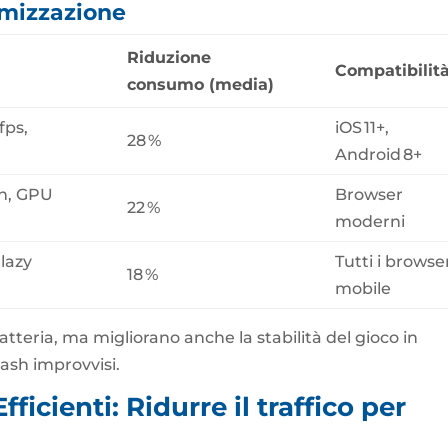
imizzazione
Riduzione
e
Compatibilit
consumo (media)
fps,
iOS 11+,
28 %
Android 8+
on, GPU
Browser
22 %
moderni
 lazy
Tutti i browse
18 %
mobile
tteria, ma migliorano anche la stabilità del gioco in
ash improvvisi.
ficienti: Ridurre il traffico per