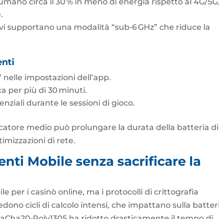
sumano circa il 30 % in meno di energia rispetto al 4G/5G
.
tivi supportano una modalità “sub‑6 GHz” che riduce la
enti
 nelle impostazioni dell’app.
ca per più di 30 minuti.
nziali durante le sessioni di gioco.
atore medio può prolungare la durata della batteria di
timizzazioni di rete.
nti Mobile senza sacrificare la
e per i casinò online, ma i protocolli di crittografia
edono cicli di calcolo intensi, che impattano sulla batter
 ChaCha20‑Poly1305 ha ridotto drasticamente il tempo di