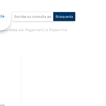
cia
, Sicurezza dei Pagamenti e Risparmio
oco,