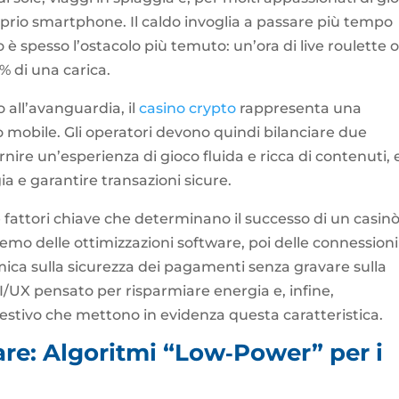
oprio smartphone. Il caldo invoglia a passare più tempo
o è spesso l’ostacolo più temuto: un’ora di live roulette o
 % di una carica.
all’avanguardia, il
casino crypto
rappresenta una
ò mobile. Gli operatori devono quindi bilanciare due
re un’esperienza di gioco fluida e ricca di contenuti, e
a e garantire transazioni sicure.
 fattori chiave che determinano il successo di un casin
emo delle ottimizzazioni software, poi delle connessioni
amica sulla sicurezza dei pagamenti senza gravare sulla
I/UX pensato per risparmiare energia e, infine,
estivo che mettono in evidenza questa caratteristica.
are: Algoritmi “Low‑Power” per i