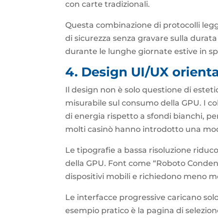
con carte tradizionali.
Questa combinazione di protocolli legg
di sicurezza senza gravare sulla durat
durante le lunghe giornate estive in sp
4. Design UI/UX orienta
Il design non è solo questione di estet
misurabile sul consumo della GPU. I c
di energia rispetto a sfondi bianchi, p
molti casinò hanno introdotto una mod
Le tipografie a bassa risoluzione riduco
della GPU. Font come “Roboto Condense
dispositivi mobili e richiedono meno m
Le interfacce progressive caricano sol
esempio pratico è la pagina di selezione 