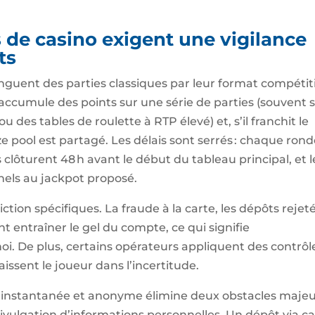
s de casino exigent une vigilance
ts
inguent des parties classiques par leur format compétiti
, accumule des points sur une série de parties (souvent 
u des tables de roulette à RTP élevé) et, s’il franchit le
ize pool est partagé. Les délais sont serrés : chaque ron
ns clôturent 48 h avant le début du tableau principal, et l
nels au jackpot proposé.
ction spécifiques. La fraude à la carte, les dépôts rejet
nt entraîner le gel du compte, ce qui signifie
i. De plus, certains opérateurs appliquent des contrôl
laissent le joueur dans l’incertitude.
instantanée et anonyme élimine deux obstacles majeur
divulgation d’informations personnelles. Un dépôt via c