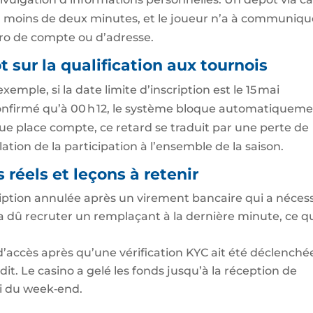
 moins de deux minutes, et le joueur n’a à communiqu
éro de compte ou d’adresse.
t sur la qualification aux tournois
emple, si la date limite d’inscription est le 15 mai
confirmé qu’à 00 h 12, le système bloque automatiquem
aque place compte, ce retard se traduit par une perte de
ulation de la participation à l’ensemble de la saison.
s réels et leçons à retenir
cription annulée après un virement bancaire qui a néces
 a dû recruter un remplaçant à la dernière minute, ce qu
d’accès après qu’une vérification KYC ait été déclenché
it. Le casino a gelé les fonds jusqu’à la réception de
i du week‑end.