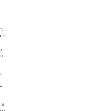
f.
sur
de
es
és
es
s :
arte