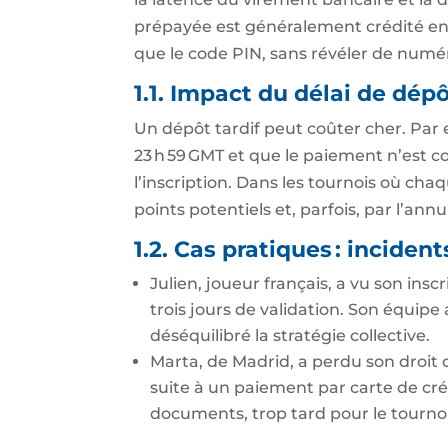
prépayée est généralement crédité en
que le code PIN, sans révéler de num
1.1. Impact du délai de dépô
Un dépôt tardif peut coûter cher. Par ex
23 h 59 GMT et que le paiement n’est 
l’inscription. Dans les tournois où ch
points potentiels et, parfois, par l’ann
1.2. Cas pratiques : incident
Julien, joueur français, a vu son ins
trois jours de validation. Son équipe
déséquilibré la stratégie collective.
Marta, de Madrid, a perdu son droit 
suite à un paiement par carte de créd
documents, trop tard pour le tourno