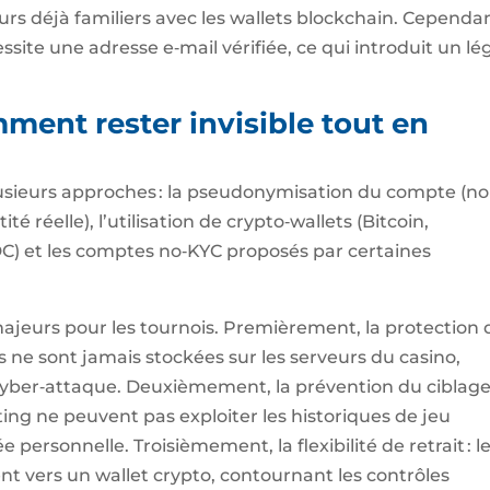
urs déjà familiers avec les wallets blockchain. Cependa
site une adresse e‑mail vérifiée, ce qui introduit un lé
ment rester invisible tout en
usieurs approches : la pseudonymisation du compte (n
ité réelle), l’utilisation de crypto‑wallets (Bitcoin,
) et les comptes no‑KYC proposés par certaines
majeurs pour les tournois. Premièrement, la protection 
s ne sont jamais stockées sur les serveurs du casino,
e cyber‑attaque. Deuxièmement, la prévention du ciblag
ting ne peuvent pas exploiter les historiques de jeu
personnelle. Troisièmement, la flexibilité de retrait : l
t vers un wallet crypto, contournant les contrôles