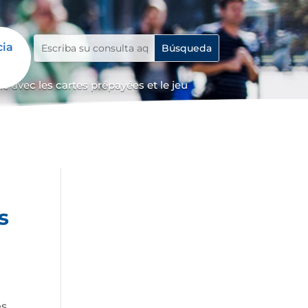
cia
e avec les cartes prépayées et le jeu
s
s,