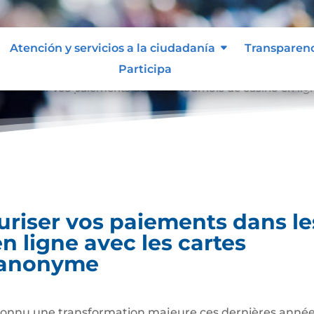
Atención y servicios a la ciudadanía
Transparen
Participa
sécuriser vos paiements dans les tournois de casino en lign
uriser vos paiements dans le
n ligne avec les cartes
u anonyme
connu une transformation majeure ces dernières année