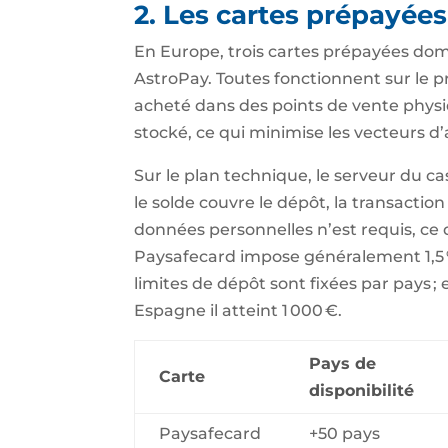
2. Les cartes prépayées 
En Europe, trois cartes prépayées dom
AstroPay. Toutes fonctionnent sur le pri
acheté dans des points de vente phys
stocké, ce qui minimise les vecteurs d
Sur le plan technique, le serveur du ca
le solde couvre le dépôt, la transact
données personnelles n’est requis, ce qu
Paysafecard impose généralement 1,5 % 
limites de dépôt sont fixées par pays ;
Espagne il atteint 1 000 €.
Pays de
Carte
disponibilité
Paysafecard
+50 pays