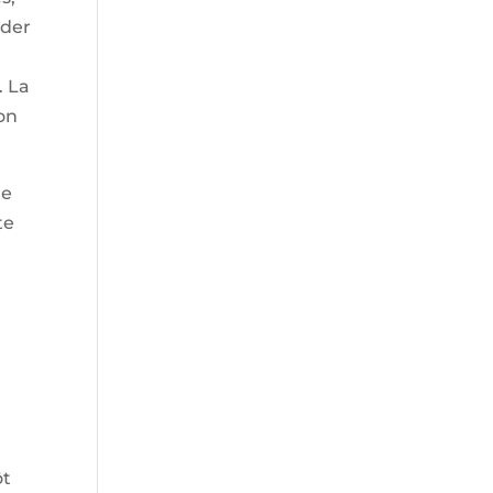
éder
. La
ion
le
te
ôt