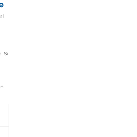
e
et
. Si
en