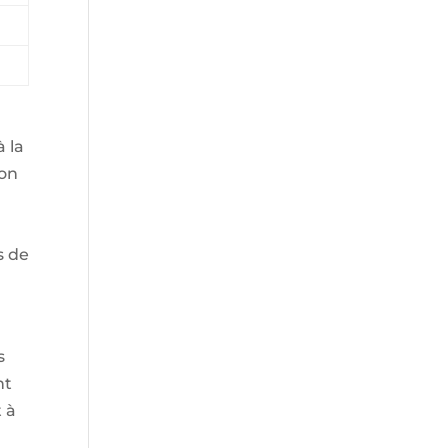
 la
Son
s de
s
nt
 à