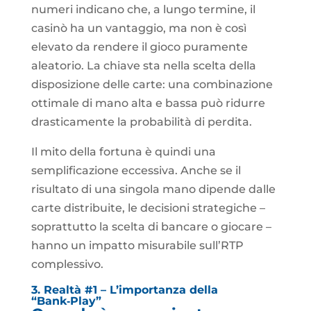
numeri indicano che, a lungo termine, il
casinò ha un vantaggio, ma non è così
elevato da rendere il gioco puramente
aleatorio. La chiave sta nella scelta della
disposizione delle carte: una combinazione
ottimale di mano alta e bassa può ridurre
drasticamente la probabilità di perdita.
Il mito della fortuna è quindi una
semplificazione eccessiva. Anche se il
risultato di una singola mano dipende dalle
carte distribuite, le decisioni strategiche –
soprattutto la scelta di bancare o giocare –
hanno un impatto misurabile sull’RTP
complessivo.
3. Realtà #1 – L’importanza della
“Bank‑Play”