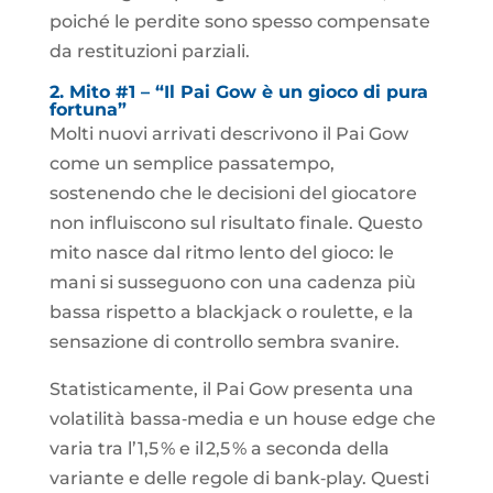
poiché le perdite sono spesso compensate
da restituzioni parziali.
2. Mito #1 – “Il Pai Gow è un gioco di pura
fortuna”
Molti nuovi arrivati descrivono il Pai Gow
come un semplice passatempo,
sostenendo che le decisioni del giocatore
non influiscono sul risultato finale. Questo
mito nasce dal ritmo lento del gioco: le
mani si susseguono con una cadenza più
bassa rispetto a blackjack o roulette, e la
sensazione di controllo sembra svanire.
Statisticamente, il Pai Gow presenta una
volatilità bassa‑media e un house edge che
varia tra l’1,5 % e il 2,5 % a seconda della
variante e delle regole di bank‑play. Questi