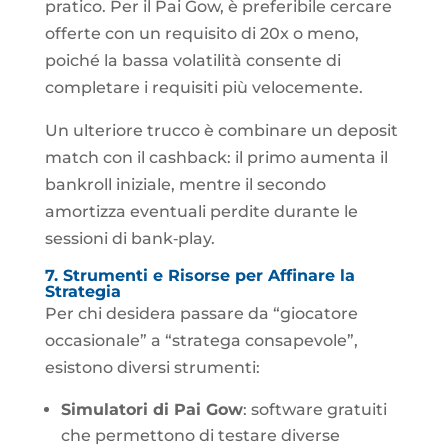
pratico. Per il Pai Gow, è preferibile cercare
offerte con un requisito di 20x o meno,
poiché la bassa volatilità consente di
completare i requisiti più velocemente.
Un ulteriore trucco è combinare un deposit
match con il cashback: il primo aumenta il
bankroll iniziale, mentre il secondo
amortizza eventuali perdite durante le
sessioni di bank‑play.
7. Strumenti e Risorse per Affinare la
Strategia
Per chi desidera passare da “giocatore
occasionale” a “stratega consapevole”,
esistono diversi strumenti:
Simulatori di Pai Gow
: software gratuiti
che permettono di testare diverse