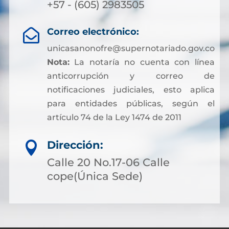
+57 - (605) 2983505
Correo electrónico:

unicasanonofre@supernotariado.gov.co
Nota:
La notaría no cuenta con línea
anticorrupción y correo de
notificaciones judiciales, esto aplica
para entidades públicas, según el
artículo 74 de la Ley 1474 de 2011
Dirección:

Calle 20 No.17-06 Calle
cope(Única Sede)