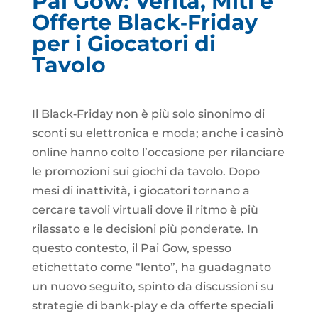
Pai Gow: Verità, Miti e
Offerte Black‑Friday
per i Giocatori di
Tavolo
Il Black‑Friday non è più solo sinonimo di
sconti su elettronica e moda; anche i casinò
online hanno colto l’occasione per rilanciare
le promozioni sui giochi da tavolo. Dopo
mesi di inattività, i giocatori tornano a
cercare tavoli virtuali dove il ritmo è più
rilassato e le decisioni più ponderate. In
questo contesto, il Pai Gow, spesso
etichettato come “lento”, ha guadagnato
un nuovo seguito, spinto da discussioni su
strategie di bank‑play e da offerte speciali