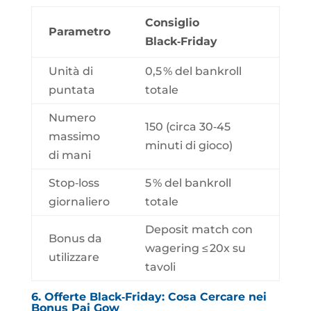
Consiglio
Parametro
Black‑Friday
Unità di
0,5 % del bankroll
puntata
totale
Numero
150 (circa 30‑45
massimo
minuti di gioco)
di mani
Stop‑loss
5 % del bankroll
giornaliero
totale
Deposit match con
Bonus da
wagering ≤ 20x su
utilizzare
tavoli
6. Offerte Black‑Friday: Cosa Cercare nei
Bonus Pai Gow