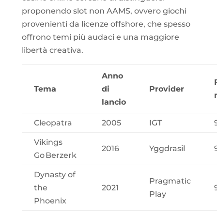
proponendo slot non AAMS, ovvero giochi
provenienti da licenze offshore, che spesso
offrono temi più audaci e una maggiore
libertà creativa.
Anno
Tema
di
Provider
lancio
Cleopatra
2005
IGT
Vikings
2016
Yggdrasil
Go Berzerk
Dynasty of
Pragmatic
the
2021
Play
Phoenix