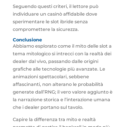
Seguendo questi criteri, il lettore può
individuare un casinò affidabile dove
sperimentare le slot ibride senza
compromettere la sicurezza.
Conclusione
Abbiamo esplorato come il mito delle slot a
tema mitologico si intrecci con la realtà dei
dealer dal vivo, passando dalle origini
grafiche alle tecnologie più avanzate. Le
animazioni spettacolari, sebbene
affascinanti, non alterano le probabilità
generate dall’RNG; il vero valore aggiunto è
la narrazione storica e l’interazione umana
che i dealer portano sul tavolo.
Capire la differenza tra mito e realtà