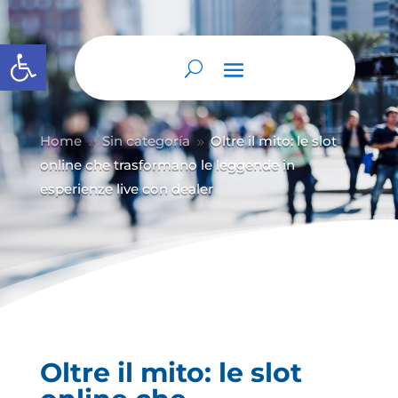
Abrir barra de herramientas
Home
Sin categoría
Oltre il mito: le slot
9
9
online che trasformano le leggende in
esperienze live con dealer
Oltre il mito: le slot