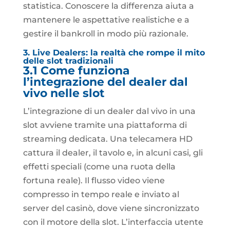
statistica. Conoscere la differenza aiuta a
mantenere le aspettative realistiche e a
gestire il bankroll in modo più razionale.
3. Live Dealers: la realtà che rompe il mito
delle slot tradizionali
3.1 Come funziona
l’integrazione del dealer dal
vivo nelle slot
L’integrazione di un dealer dal vivo in una
slot avviene tramite una piattaforma di
streaming dedicata. Una telecamera HD
cattura il dealer, il tavolo e, in alcuni casi, gli
effetti speciali (come una ruota della
fortuna reale). Il flusso video viene
compresso in tempo reale e inviato al
server del casinò, dove viene sincronizzato
con il motore della slot. L’interfaccia utente