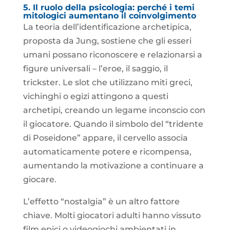
5. Il ruolo della psicologia: perché i temi
mitologici aumentano il coinvolgimento
La teoria dell’identificazione archetipica,
proposta da Jung, sostiene che gli esseri
umani possano riconoscere e relazionarsi a
figure universali – l’eroe, il saggio, il
trickster. Le slot che utilizzano miti greci,
vichinghi o egizi attingono a questi
archetipi, creando un legame inconscio con
il giocatore. Quando il simbolo del “tridente
di Poseidone” appare, il cervello associa
automaticamente potere e ricompensa,
aumentando la motivazione a continuare a
giocare.
L’effetto “nostalgia” è un altro fattore
chiave. Molti giocatori adulti hanno vissuto
film epici o videogiochi ambientati in