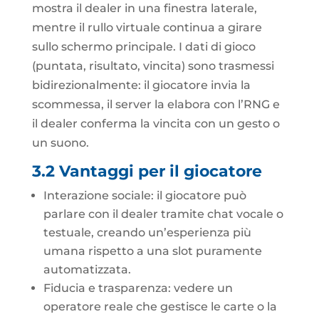
mostra il dealer in una finestra laterale,
mentre il rullo virtuale continua a girare
sullo schermo principale. I dati di gioco
(puntata, risultato, vincita) sono trasmessi
bidirezionalmente: il giocatore invia la
scommessa, il server la elabora con l’RNG e
il dealer conferma la vincita con un gesto o
un suono.
3.2 Vantaggi per il giocatore
Interazione sociale: il giocatore può
parlare con il dealer tramite chat vocale o
testuale, creando un’esperienza più
umana rispetto a una slot puramente
automatizzata.
Fiducia e trasparenza: vedere un
operatore reale che gestisce le carte o la