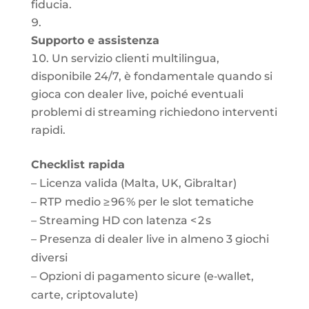
fiducia.
Supporto e assistenza
Un servizio clienti multilingua,
disponibile 24/7, è fondamentale quando si
gioca con dealer live, poiché eventuali
problemi di streaming richiedono interventi
rapidi.
Checklist rapida
– Licenza valida (Malta, UK, Gibraltar)
– RTP medio ≥ 96 % per le slot tematiche
– Streaming HD con latenza < 2 s
– Presenza di dealer live in almeno 3 giochi
diversi
– Opzioni di pagamento sicure (e‑wallet,
carte, criptovalute)