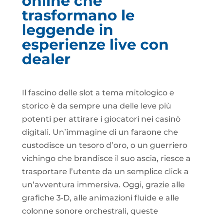
online che
trasformano le
leggende in
esperienze live con
dealer
Il fascino delle slot a tema mitologico e
storico è da sempre una delle leve più
potenti per attirare i giocatori nei casinò
digitali. Un’immagine di un faraone che
custodisce un tesoro d’oro, o un guerriero
vichingo che brandisce il suo ascia, riesce a
trasportare l’utente da un semplice click a
un’avventura immersiva. Oggi, grazie alle
grafiche 3‑D, alle animazioni fluide e alle
colonne sonore orchestrali, queste