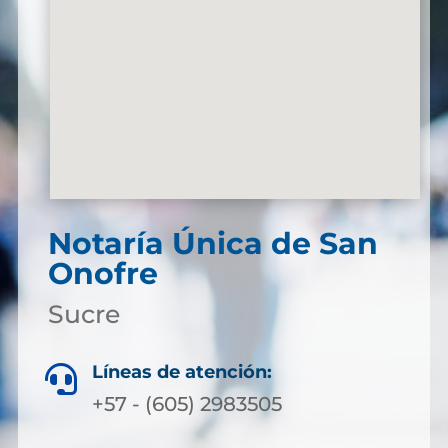
Notaría Única de San
Onofre
Sucre
Líneas de atención:

+57 - (605) 2983505