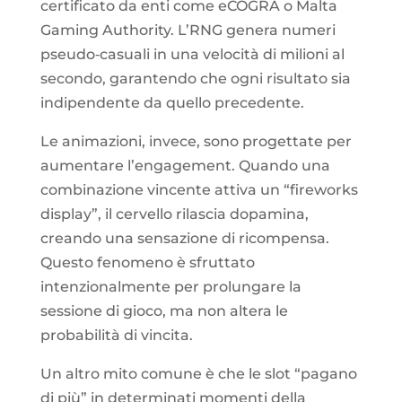
certificato da enti come eCOGRA o Malta
Gaming Authority. L’RNG genera numeri
pseudo‑casuali in una velocità di milioni al
secondo, garantendo che ogni risultato sia
indipendente da quello precedente.
Le animazioni, invece, sono progettate per
aumentare l’engagement. Quando una
combinazione vincente attiva un “fireworks
display”, il cervello rilascia dopamina,
creando una sensazione di ricompensa.
Questo fenomeno è sfruttato
intenzionalmente per prolungare la
sessione di gioco, ma non altera le
probabilità di vincita.
Un altro mito comune è che le slot “pagano
di più” in determinati momenti della