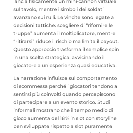
lancia fisicamente un mini‑cannon virtuale
sul tavolo, mentre i simboli dei soldati
avanzano sui rulli. Le vincite sono legate a
decisioni tattiche: scegliere di “rifornire le
truppe” aumenta il moltiplicatore, mentre
“ritirarsi” riduce il rischio ma limita il payout.
Questo approccio trasforma il semplice spin
in una scelta strategica, avvicinando il
giocatore a un’esperienza quasi educativa.
La narrazione influisce sul comportamento
di scommessa perché i giocatori tendono a
sentirsi più coinvolti quando percepiscono
di partecipare a un evento storico. Studi
informali mostrano che il tempo medio di
gioco aumenta del 18 % in slot con storyline
ben sviluppate rispetto a slot puramente