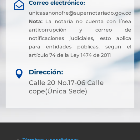
Correo electrónico:

unicasanonofre@supernotariado.gov.co
Nota:
La notaría no cuenta con línea
anticorrupción y correo de
notificaciones judiciales, esto aplica
para entidades públicas, según el
artículo 74 de la Ley 1474 de 2011
Dirección:

Calle 20 No.17-06 Calle
cope(Única Sede)
Términos y condiciones