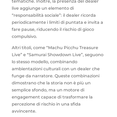
tematiche. Inoltre, la presenza del dealer
live aggiunge un elemento di
“responsabilità sociale”: il dealer ricorda
periodicamente i limiti di puntata e invita a
fare pause, riducendo il rischio di gioco
compulsivo.
Altri titoli, come “Machu Picchu Treasure
Live” e “Samurai Showdown Live”, seguono
lo stesso modello, combinando
ambientazioni culturali con un dealer che
funge da narratore. Queste combinazioni
dimostrano che la storia non è più un
semplice sfondo, ma un motore di
engagement capace di trasformare la
percezione di rischio in una sfida
avvincente.