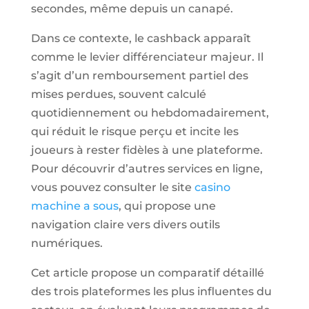
secondes, même depuis un canapé.
Dans ce contexte, le cashback apparaît
comme le levier différenciateur majeur. Il
s’agit d’un remboursement partiel des
mises perdues, souvent calculé
quotidiennement ou hebdomadairement,
qui réduit le risque perçu et incite les
joueurs à rester fidèles à une plateforme.
Pour découvrir d’autres services en ligne,
vous pouvez consulter le site
casino
machine a sous
, qui propose une
navigation claire vers divers outils
numériques.
Cet article propose un comparatif détaillé
des trois plateformes les plus influentes du