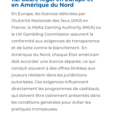
en Amérique du Nord
En Europe, les licences délivrées par
l’Autorité Nationale des Jeux (ANJ) en
France, la Malta Gaming Authority (MGA) ou
la UK Gambling Commission assurent la
conformité aux exigences de transparence
et de lutte contre le blanchiment. En
Amérique du Nord, chaque État américain
doit accorder une licence séparée, ce qui
conduit souvent à des offres limitées aux
joueurs résidant dans les juridictions
autorisées. Ces exigences influencent
directement les programmes de cashback,
qui doivent être clairement présentés dans
les conditions générales pour éviter les
pratiques trompeuses.