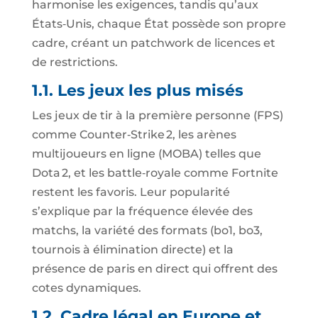
harmonise les exigences, tandis qu’aux
États‑Unis, chaque État possède son propre
cadre, créant un patchwork de licences et
de restrictions.
1.1. Les jeux les plus misés
Les jeux de tir à la première personne (FPS)
comme Counter‑Strike 2, les arènes
multijoueurs en ligne (MOBA) telles que
Dota 2, et les battle‑royale comme Fortnite
restent les favoris. Leur popularité
s’explique par la fréquence élevée des
matchs, la variété des formats (bo1, bo3,
tournois à élimination directe) et la
présence de paris en direct qui offrent des
cotes dynamiques.
1.2. Cadre légal en Europe et