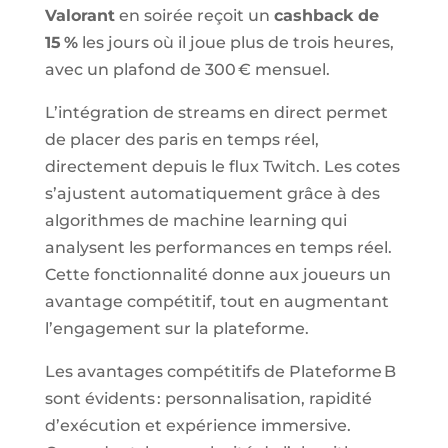
Valorant
en soirée reçoit un
cashback de
15 %
les jours où il joue plus de trois heures,
avec un plafond de 300 € mensuel.
L’intégration de streams en direct permet
de placer des paris en temps réel,
directement depuis le flux Twitch. Les cotes
s’ajustent automatiquement grâce à des
algorithmes de machine learning qui
analysent les performances en temps réel.
Cette fonctionnalité donne aux joueurs un
avantage compétitif, tout en augmentant
l’engagement sur la plateforme.
Les avantages compétitifs de Plateforme B
sont évidents : personnalisation, rapidité
d’exécution et expérience immersive.