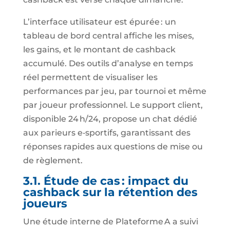
L’interface utilisateur est épurée : un
tableau de bord central affiche les mises,
les gains, et le montant de cashback
accumulé. Des outils d’analyse en temps
réel permettent de visualiser les
performances par jeu, par tournoi et même
par joueur professionnel. Le support client,
disponible 24 h/24, propose un chat dédié
aux parieurs e‑sportifs, garantissant des
réponses rapides aux questions de mise ou
de règlement.
3.1. Étude de cas : impact du
cashback sur la rétention des
joueurs
Une étude interne de Plateforme A a suivi