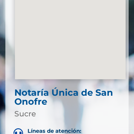
Notaría Única de San
Onofre
Sucre
Líneas de atención:
