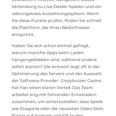
Verbindung zu Live‑Dealer‑Spielen und ein
reibungsloses Auszahlungssystem. Wenn
Sie diese Punkte prüfen, finden Sie schnell
die Plattform, die Ihren Bedürfnissen
entspricht.
Haben Sie sich schon einmal gefragt,
warum manche Apps beim Laden
hängengeblieben sind, während andere
sofort starten? Die Antwort liegt oft in der
Optimierung des Servers und der Auswahl
der Software‑Provider. Crazybuzzer Casino
hat hier einen klaren Vorteil: Das Team
arbeitet eng mit führenden Entwicklern
zusammen, um sicherzustellen, dass Spiele
wie Dragonia oder die neuesten Video‑Slots
flüssig auf Android und iOS laufen.