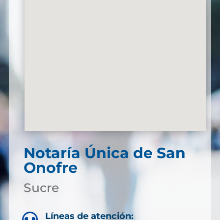
Notaría Única de San
Onofre
Sucre
Líneas de atención:
