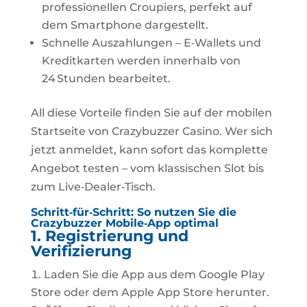
professionellen Croupiers, perfekt auf
dem Smartphone dargestellt.
Schnelle Auszahlungen – E‑Wallets und
Kreditkarten werden innerhalb von
24 Stunden bearbeitet.
All diese Vorteile finden Sie auf der mobilen
Startseite von Crazybuzzer Casino. Wer sich
jetzt anmeldet, kann sofort das komplette
Angebot testen – vom klassischen Slot bis
zum Live‑Dealer‑Tisch.
Schritt‑für‑Schritt: So nutzen Sie die
Crazybuzzer Mobile‑App optimal
1. Registrierung und
Verifizierung
Laden Sie die App aus dem Google Play
Store oder dem Apple App Store herunter.