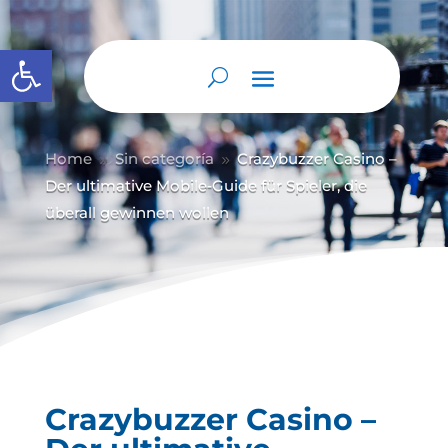
Abrir barra de herramientas
Home
Sin categoría
Crazybuzzer Casino –
9
9
Der ultimative Mobile‑Guide für Spieler, die
überall gewinnen wollen
Crazybuzzer Casino –