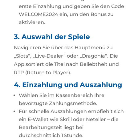
erste Einzahlung und geben Sie den Code
WELCOME2024 ein, um den Bonus zu
aktivieren.
3. Auswahl der Spiele
Navigieren Sie über das Hauptmenü zu
„Slots“, „Live‑Dealer“ oder „Dragonia“. Die
App sortiert die Titel nach Beliebtheit und
RTP (Return to Player).
4. Einzahlung und Auszahlung
Wählen Sie im Kassenbereich Ihre
bevorzugte Zahlungsmethode.
Für schnelle Auszahlungen empfiehlt sich
ein E‑Wallet wie Skrill oder Neteller – die
Bearbeitungszeit liegt bei
durchschnittlich 1 Stunde.