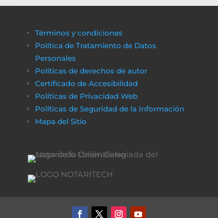
Términos y condiciones
Política de Tratamiento de Datos
Personales
Políticas de derechos de autor
Certificado de Accesibilidad
Políticas de Privacidad Web
Políticas de Seguridad de la Información
Mapa del Sitio