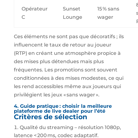
Opérateur
Sunset
15 % sans
C
Lounge
wager
Ces éléments ne sont pas que décoratifs ; ils
influencent le taux de retour au joueur
(RTP) en créant une atmosphère propice à
des mises plus détendues mais plus
fréquentes. Les promotions sont souvent
conditionnées à des mises modestes, ce qui
les rend accessibles même aux joueurs qui
privilégient les jeux « sans wager ».
4. Guide pratique : choisir la meilleure
plateforme de live dealer pour l’été
Critères de sélection
Qualité du streaming – résolution 1080p,
latence < 200 ms, codec adaptatif.