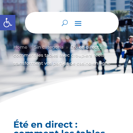
Abrir barra de herramientas
Home
Sin categoría
Été en direct :
9
9
comment les tables avec croupiers réels
transforment vos parties de casino en ligne
Été en direct :