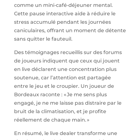
comme un mini‑café‑déjeuner mental.
Cette pause interactive aide à réduire le
stress accumulé pendant les journées
caniculaires, offrant un moment de détente
sans quitter le fauteuil.
Des témoignages recueillis sur des forums
de joueurs indiquent que ceux qui jouent
en live déclarent une concentration plus
soutenue, car l’attention est partagée
entre le jeu et le croupier. Un joueur de
Bordeaux raconte : « Je me sens plus
engagé, je ne me laisse pas distraire par le
bruit de la climatisation, et je profite
réellement de chaque main. »
En résumé, le live dealer transforme une