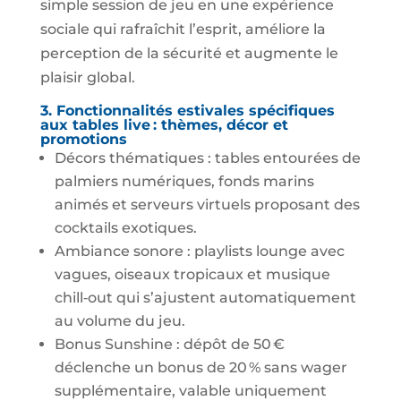
simple session de jeu en une expérience
sociale qui rafraîchit l’esprit, améliore la
perception de la sécurité et augmente le
plaisir global.
3. Fonctionnalités estivales spécifiques
aux tables live : thèmes, décor et
promotions
Décors thématiques : tables entourées de
palmiers numériques, fonds marins
animés et serveurs virtuels proposant des
cocktails exotiques.
Ambiance sonore : playlists lounge avec
vagues, oiseaux tropicaux et musique
chill‑out qui s’ajustent automatiquement
au volume du jeu.
Bonus Sunshine : dépôt de 50 €
déclenche un bonus de 20 % sans wager
supplémentaire, valable uniquement