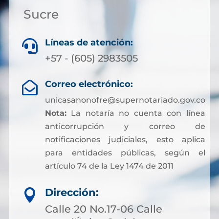
Sucre
Líneas de atención:

+57 - (605) 2983505
Correo electrónico:

unicasanonofre@supernotariado.gov.co
Nota:
La notaría no cuenta con línea
anticorrupción y correo de
notificaciones judiciales, esto aplica
para entidades públicas, según el
artículo 74 de la Ley 1474 de 2011
Dirección:

Calle 20 No.17-06 Calle