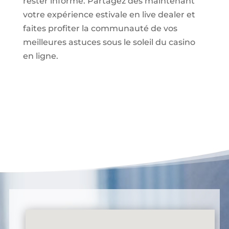
rester informé. Partagez dès maintenant
votre expérience estivale en live dealer et
faites profiter la communauté de vos
meilleures astuces sous le soleil du casino
en ligne.