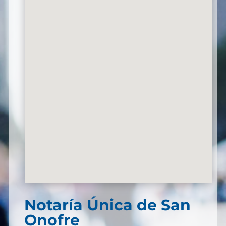
Notaría Única de San
Onofre