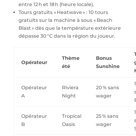
entre 12 h et 18 h (heure locale).
Tours gratuits « Heatwave » : 10 tours
gratuits sur la machine à sous « Beach
Blast » dès que la température extérieure
dépasse 30 °C dans la région du joueur.
Thème
Bonus
Opérateur
été
Sunshine
Opérateur
Riviera
20 % sans
A
Night
wager
Opérateur
Tropical
25 % sans
B
Oasis
wager