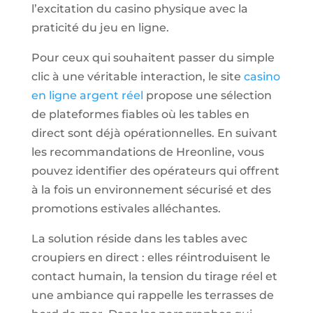
l’excitation du casino physique avec la
praticité du jeu en ligne.
Pour ceux qui souhaitent passer du simple
clic à une véritable interaction, le site
casino
en ligne argent réel
propose une sélection
de plateformes fiables où les tables en
direct sont déjà opérationnelles. En suivant
les recommandations de Hreonline, vous
pouvez identifier des opérateurs qui offrent
à la fois un environnement sécurisé et des
promotions estivales alléchantes.
La solution réside dans les tables avec
croupiers en direct : elles réintroduisent le
contact humain, la tension du tirage réel et
une ambiance qui rappelle les terrasses de