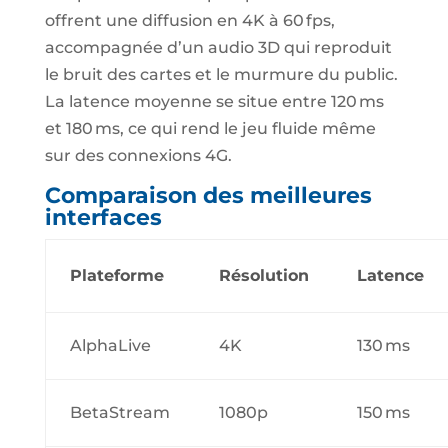
offrent une diffusion en 4K à 60 fps,
accompagnée d’un audio 3D qui reproduit
le bruit des cartes et le murmure du public.
La latence moyenne se situe entre 120 ms
et 180 ms, ce qui rend le jeu fluide même
sur des connexions 4G.
Comparaison des meilleures
interfaces
Plateforme
Résolution
Latence
AlphaLive
4K
130 ms
BetaStream
1080p
150 ms