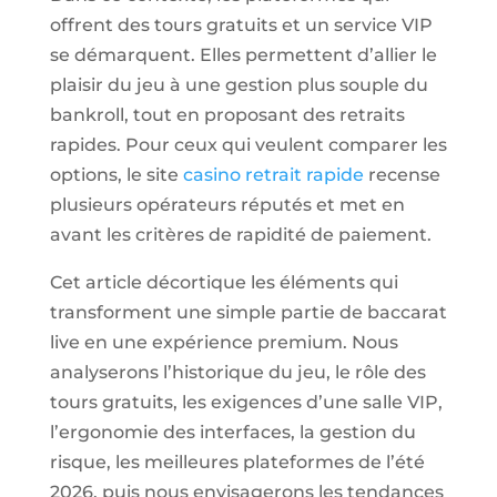
offrent des tours gratuits et un service VIP
se démarquent. Elles permettent d’allier le
plaisir du jeu à une gestion plus souple du
bankroll, tout en proposant des retraits
rapides. Pour ceux qui veulent comparer les
options, le site
casino retrait rapide
recense
plusieurs opérateurs réputés et met en
avant les critères de rapidité de paiement.
Cet article décortique les éléments qui
transforment une simple partie de baccarat
live en une expérience premium. Nous
analyserons l’historique du jeu, le rôle des
tours gratuits, les exigences d’une salle VIP,
l’ergonomie des interfaces, la gestion du
risque, les meilleures plateformes de l’été
2026, puis nous envisagerons les tendances