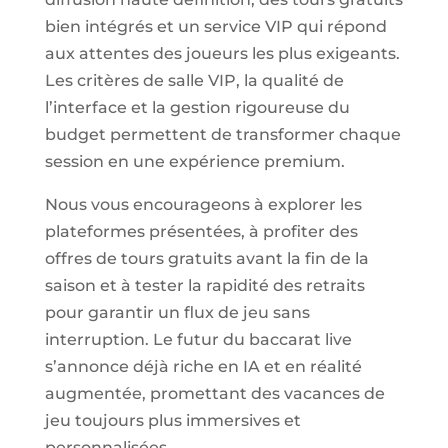
bien intégrés et un service VIP qui répond
aux attentes des joueurs les plus exigeants.
Les critères de salle VIP, la qualité de
l’interface et la gestion rigoureuse du
budget permettent de transformer chaque
session en une expérience premium.
Nous vous encourageons à explorer les
plateformes présentées, à profiter des
offres de tours gratuits avant la fin de la
saison et à tester la rapidité des retraits
pour garantir un flux de jeu sans
interruption. Le futur du baccarat live
s’annonce déjà riche en IA et en réalité
augmentée, promettant des vacances de
jeu toujours plus immersives et
personnalisées.