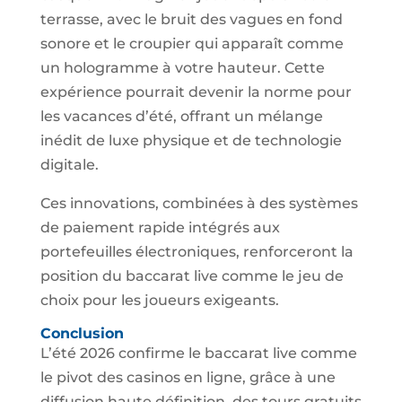
terrasse, avec le bruit des vagues en fond
sonore et le croupier qui apparaît comme
un hologramme à votre hauteur. Cette
expérience pourrait devenir la norme pour
les vacances d’été, offrant un mélange
inédit de luxe physique et de technologie
digitale.
Ces innovations, combinées à des systèmes
de paiement rapide intégrés aux
portefeuilles électroniques, renforceront la
position du baccarat live comme le jeu de
choix pour les joueurs exigeants.
Conclusion
L’été 2026 confirme le baccarat live comme
le pivot des casinos en ligne, grâce à une
diffusion haute définition, des tours gratuits