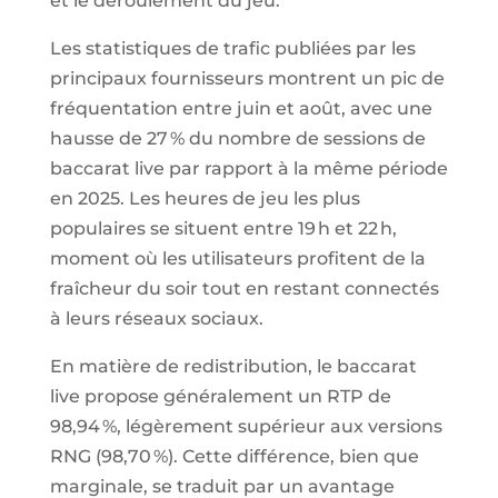
et le déroulement du jeu.
Les statistiques de trafic publiées par les
principaux fournisseurs montrent un pic de
fréquentation entre juin et août, avec une
hausse de 27 % du nombre de sessions de
baccarat live par rapport à la même période
en 2025. Les heures de jeu les plus
populaires se situent entre 19 h et 22 h,
moment où les utilisateurs profitent de la
fraîcheur du soir tout en restant connectés
à leurs réseaux sociaux.
En matière de redistribution, le baccarat
live propose généralement un RTP de
98,94 %, légèrement supérieur aux versions
RNG (98,70 %). Cette différence, bien que
marginale, se traduit par un avantage