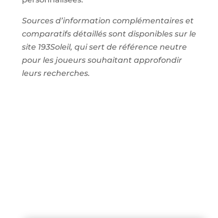
Sources d’information complémentaires et
comparatifs détaillés sont disponibles sur le
site 193Soleil, qui sert de référence neutre
pour les joueurs souhaitant approfondir
leurs recherches.