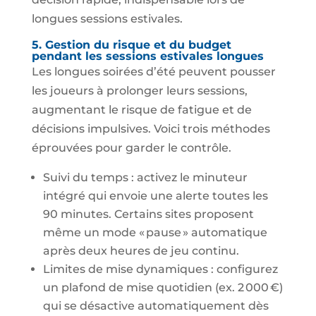
longues sessions estivales.
5. Gestion du risque et du budget
pendant les sessions estivales longues
Les longues soirées d’été peuvent pousser
les joueurs à prolonger leurs sessions,
augmentant le risque de fatigue et de
décisions impulsives. Voici trois méthodes
éprouvées pour garder le contrôle.
Suivi du temps : activez le minuteur
intégré qui envoie une alerte toutes les
90 minutes. Certains sites proposent
même un mode « pause » automatique
après deux heures de jeu continu.
Limites de mise dynamiques : configurez
un plafond de mise quotidien (ex. 2 000 €)
qui se désactive automatiquement dès