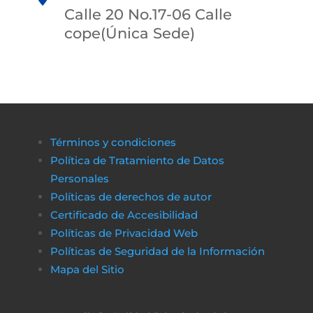
Calle 20 No.17-06 Calle
cope(Única Sede)
Términos y condiciones
Política de Tratamiento de Datos
Personales
Políticas de derechos de autor
Certificado de Accesibilidad
Políticas de Privacidad Web
Políticas de Seguridad de la Información
Mapa del Sitio