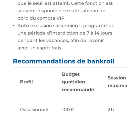
que le seuil est atteint. Cette fonction est
souvent disponible dans le tableau de
bord du compte VIP.
Auto‑exclusion saisonnière : programmez
une période d’interdiction de 7 à 14 jours
pendant les vacances, afin de revenir
avec un esprit frais.
Recommandations de bankroll
Budget
Session
Profil
quotidien
maxima
recommandé
Occasionnel
100 €
2 h