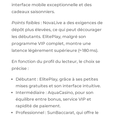
interface mobile exceptionnelle et des
cadeaux saisonniers.
Points faibles
: NovaLive a des exigences de
dépôt plus élevées, ce qui peut décourager
les débutants. ElitePlay, malgré son
programme VIP complet, montre une
latence légèrement supérieure (≈ 180 ms).
En fonction du profil du lecteur, le choix se
précise :
Débutant : ElitePlay, grâce à ses petites
mises gratuites et son interface intuitive.
Intermédiaire : AquaCasino, pour son
équilibre entre bonus, service VIP et
rapidité de paiement.
Professionnel : SunBaccarat, qui offre le