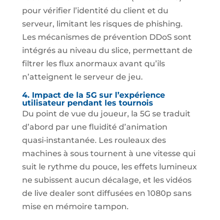
pour vérifier l’identité du client et du
serveur, limitant les risques de phishing.
Les mécanismes de prévention DDoS sont
intégrés au niveau du slice, permettant de
filtrer les flux anormaux avant qu’ils
n’atteignent le serveur de jeu.
4. Impact de la 5G sur l’expérience
utilisateur pendant les tournois
Du point de vue du joueur, la 5G se traduit
d’abord par une fluidité d’animation
quasi‑instantanée. Les rouleaux des
machines à sous tournent à une vitesse qui
suit le rythme du pouce, les effets lumineux
ne subissent aucun décalage, et les vidéos
de live dealer sont diffusées en 1080p sans
mise en mémoire tampon.