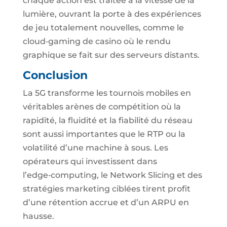
chaque action est traitée à la vitesse de la
lumière, ouvrant la porte à des expériences
de jeu totalement nouvelles, comme le
cloud‑gaming de casino où le rendu
graphique se fait sur des serveurs distants.
Conclusion
La 5G transforme les tournois mobiles en
véritables arènes de compétition où la
rapidité, la fluidité et la fiabilité du réseau
sont aussi importantes que le RTP ou la
volatilité d’une machine à sous. Les
opérateurs qui investissent dans
l’edge‑computing, le Network Slicing et des
stratégies marketing ciblées tirent profit
d’une rétention accrue et d’un ARPU en
hausse.