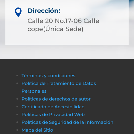
Dirección:

Calle 20 No.17-06 Calle
cope(Única Sede)
Términos y condiciones
Política de Tratamiento de Datos
Personales
Políticas de derechos de autor
Certificado de Accesibilidad
Políticas de Privacidad Web
Políticas de Seguridad de la Información
Mapa del Sitio