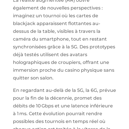
La réalité augmentée (AR) ouvre
également de nouvelles perspectives :
imaginez un tournoi où les cartes de
blackjack apparaissent flottantes au-
dessus de la table, visibles à travers la
caméra du smartphone, tout en restant
synchronisées grâce à la 5G. Des prototypes
déjà testés utilisent des avatars
holographiques de croupiers, offrant une
immersion proche du casino physique sans
quitter son salon.
En regardant au-delà de la 5G, la 6G, prévue
pour la fin de la décennie, promet des
débits de 10 Gbps et une latence inférieure
à 1 ms. Cette évolution pourrait rendre
possibles des tournois en temps réel où