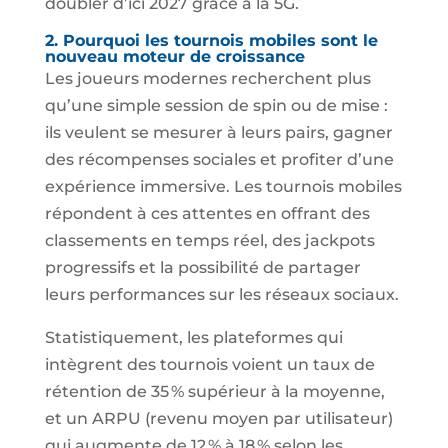
doubler d’ici 2027 grâce à la 5G.
2. Pourquoi les tournois mobiles sont le
nouveau moteur de croissance
Les joueurs modernes recherchent plus
qu’une simple session de spin ou de mise :
ils veulent se mesurer à leurs pairs, gagner
des récompenses sociales et profiter d’une
expérience immersive. Les tournois mobiles
répondent à ces attentes en offrant des
classements en temps réel, des jackpots
progressifs et la possibilité de partager
leurs performances sur les réseaux sociaux.
Statistiquement, les plateformes qui
intègrent des tournois voient un taux de
rétention de 35 % supérieur à la moyenne,
et un ARPU (revenu moyen par utilisateur)
qui augmente de 12 % à 18 % selon les