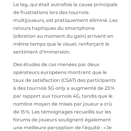
Le lag, qui était autrefois la cause principale
de frustrations lors des tournois
multijoueurs, est pratiquement éliminé. Les
retours haptiques du smartphone
(vibration au moment du gain) arrivent en
même temps que le visuel, renforçant le
sentiment d’immersion.
Des études de cas menées par deux
opérateurs européens montrent que le
taux de satisfaction (CSAT) des participants
à des tournois 5G‑only a augmenté de 23 %
par rapport aux tournois 4G, tandis que le
nombre moyen de mises par joueur a crû
de 15 %. Les témoignages recueillis sur les
forums de joueurs soulignent également
une meilleure perception de l’équité : « Je