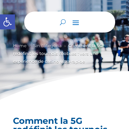
Abrir barra de herramientas
Home
Sin categoría
Comment la 5G
9
9
redéfinit les tournois mobiles : vers une
expérience de casino ultra‑rapide
Comment la 5G