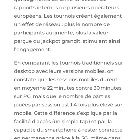
rapports internes de plusieurs opérateurs
européens. Les tournois créent également
un effet de réseau : plus le nombre de
participants augmente, plus la valeur
perçue du jackpot grandit, stimulant ainsi
l’engagement.
En comparant les tournois traditionnels sur
desktop avec leurs versions mobiles, on
constate que les sessions mobiles durent
en moyenne 22 minutes contre 30 minutes
sur PC, mais que le nombre de parties
jouées par session est 1,4 fois plus élevé sur
mobile. Cette différence s’explique par la
facilité d’accès (un simple tap) et par la
capacité du smartphone à rester connecté
en permanence grâce à la 5G, même dans