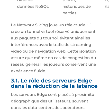
données NoSQL
historiques de
(l
parties
Le Network Slicing joue un rôle crucial : il
crée un tunnel virtuel réservé uniquement
aux paquets du tournoi, évitant ainsi les
interférences avec le trafic de streaming
vidéo ou de navigation web. Cette isolation
assure que même en cas de congestion du
réseau général, les joueurs conservent une
expérience fluide.
3.1. Le rôle des serveurs Edge
dans la réduction de la latence
Les serveurs Edge sont placés à proximité
géographique des utilisateurs, souvent
dans les data‑centers des opérateurs