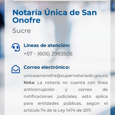
Notaría Única de San
Onofre
Sucre
Líneas de atención:

+57 - (605) 2983505
Correo electrónico:

unicasanonofre@supernotariado.gov.co
Nota:
La notaría no cuenta con línea
anticorrupción y correo de
notificaciones judiciales, esto aplica
para entidades públicas, según el
artículo 74 de la Ley 1474 de 2011