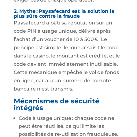
2. Mythe : Paysafecard est la solution la
plus sûre contre la fraude
Paysafecard a bâti sa réputation sur un
code PIN à usage unique, délivré après
l’achat d’un voucher de 10 à 500 €. Le
principe est simple : le joueur saisit le code
dans le casino, le montant est crédité, et le
code devient immédiatement inutilisable.
Cette mécanique empêche le vol de fonds
en ligne, car aucun numéro de compte
bancaire n’est transmis.
Mécanismes de sécurité
intégrés
Code à usage unique : chaque code ne
peut être réutilisé, ce qui limite les
possibilités de re‑utilisation frauduleuse.