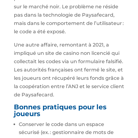
sur le marché noir. Le problème ne réside
pas dans la technologie de Paysafecard,
mais dans le comportement de l’utilisateur :
le code a été exposé.
Une autre affaire, remontant à 2021, a
impliqué un site de casino non licencié qui
collectait les codes via un formulaire falsifié.
Les autorités françaises ont fermé le site, et
les joueurs ont récupéré leurs fonds grâce à
la coopération entre l’ANJ et le service client
de Paysafecard.
Bonnes pratiques pour les
joueurs
Conserver le code dans un espace
sécurisé (ex. : gestionnaire de mots de