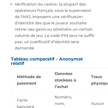
Vérification du casino : la plupart des
opérateurs français, sous la supervision
de l’ANJ, imposent une vérification
d’identité dès que le joueur souhaite
retirer ses gains ou atteindre un certain
volume de jeu. Le code PIN seul ne suffit
pas ; un justificatif d’identité sera
demandé.
Tableau comparatif – Anonymat
relatif
Données
Méthode de
Trace
stockées à
paiement
physiqu
l’achat
Numéro,
Carte
nom,
Aucun
bancaire