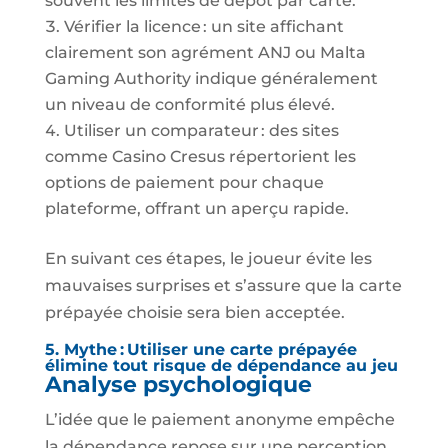
souvent les limites de dépôt par carte.
Vérifier la licence : un site affichant
clairement son agrément ANJ ou Malta
Gaming Authority indique généralement
un niveau de conformité plus élevé.
Utiliser un comparateur : des sites
comme Casino Cresus répertorient les
options de paiement pour chaque
plateforme, offrant un aperçu rapide.
En suivant ces étapes, le joueur évite les
mauvaises surprises et s’assure que la carte
prépayée choisie sera bien acceptée.
5. Mythe : Utiliser une carte prépayée
élimine tout risque de dépendance au jeu
Analyse psychologique
L’idée que le paiement anonyme empêche
la dépendance repose sur une perception