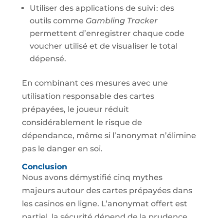
Utiliser des applications de suivi : des
outils comme
Gambling Tracker
permettent d’enregistrer chaque code
voucher utilisé et de visualiser le total
dépensé.
En combinant ces mesures avec une
utilisation responsable des cartes
prépayées, le joueur réduit
considérablement le risque de
dépendance, même si l’anonymat n’élimine
pas le danger en soi.
Conclusion
Nous avons démystifié cinq mythes
majeurs autour des cartes prépayées dans
les casinos en ligne. L’anonymat offert est
partiel, la sécurité dépend de la prudence