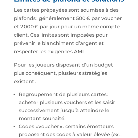
Les cartes prépayées sont soumises à des
plafonds : généralement 500 € par voucher
et 2 000 € par jour pour un même compte
client. Ces limites sont imposées pour
prévenir le blanchiment d’argent et
respecter les exigences AML.
Pour les joueurs disposant d’un budget
plus conséquent, plusieurs stratégies
existent :
Regroupement de plusieurs cartes :
acheter plusieurs vouchers et les saisir
successivement jusqu’à atteindre le
montant souhaité.
Codes « voucher » : certains émetteurs
proposent des codes à valeur élevée (ex. :