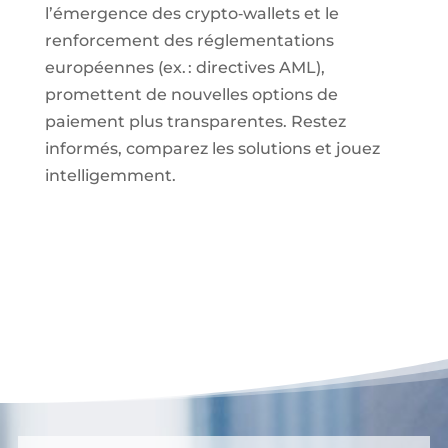
l’émergence des crypto‑wallets et le
renforcement des réglementations
européennes (ex. : directives AML),
promettent de nouvelles options de
paiement plus transparentes. Restez
informés, comparez les solutions et jouez
intelligemment.