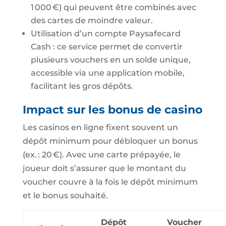
1 000 €) qui peuvent être combinés avec
des cartes de moindre valeur.
Utilisation d’un compte Paysafecard
Cash : ce service permet de convertir
plusieurs vouchers en un solde unique,
accessible via une application mobile,
facilitant les gros dépôts.
Impact sur les bonus de casino
Les casinos en ligne fixent souvent un
dépôt minimum pour débloquer un bonus
(ex. : 20 €). Avec une carte prépayée, le
joueur doit s’assurer que le montant du
voucher couvre à la fois le dépôt minimum
et le bonus souhaité.
Dépôt
Voucher