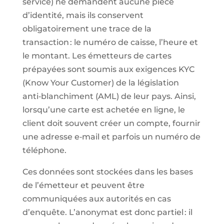
service) ne demandent aucune pièce
d’identité, mais ils conservent
obligatoirement une trace de la
transaction : le numéro de caisse, l’heure et
le montant. Les émetteurs de cartes
prépayées sont soumis aux exigences KYC
(Know Your Customer) de la législation
anti‑blanchiment (AML) de leur pays. Ainsi,
lorsqu’une carte est achetée en ligne, le
client doit souvent créer un compte, fournir
une adresse e‑mail et parfois un numéro de
téléphone.
Ces données sont stockées dans les bases
de l’émetteur et peuvent être
communiquées aux autorités en cas
d’enquête. L’anonymat est donc partiel : il