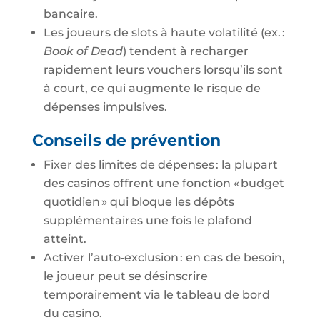
bancaire.
Les joueurs de slots à haute volatilité (ex. :
Book of Dead
) tendent à recharger
rapidement leurs vouchers lorsqu’ils sont
à court, ce qui augmente le risque de
dépenses impulsives.
Conseils de prévention
Fixer des limites de dépenses : la plupart
des casinos offrent une fonction « budget
quotidien » qui bloque les dépôts
supplémentaires une fois le plafond
atteint.
Activer l’auto‑exclusion : en cas de besoin,
le joueur peut se désinscrire
temporairement via le tableau de bord
du casino.