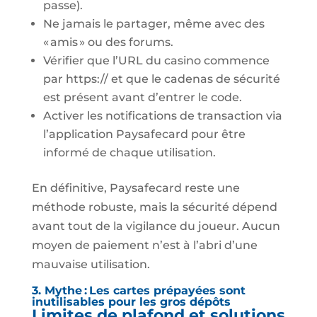
passe).
Ne jamais le partager, même avec des
« amis » ou des forums.
Vérifier que l’URL du casino commence
par https:// et que le cadenas de sécurité
est présent avant d’entrer le code.
Activer les notifications de transaction via
l’application Paysafecard pour être
informé de chaque utilisation.
En définitive, Paysafecard reste une
méthode robuste, mais la sécurité dépend
avant tout de la vigilance du joueur. Aucun
moyen de paiement n’est à l’abri d’une
mauvaise utilisation.
3. Mythe : Les cartes prépayées sont
inutilisables pour les gros dépôts
Limites de plafond et solutions