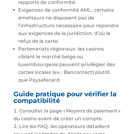
rapports de conformité.
Exigences de conformité AML : certains
émetteurs ne disposent pas de
l’infrastructure nécessaire pour répondre
aux exigences de la juridiction, d’où le
refus de la carte.
Partenariats régionaux : les casinos
ciblant le marché belge ou
luxembourgeois peuvent privilégier des
cartes locales (ex. : Bancontact) plutôt
que Paysafecard.
Guide pratique pour vérifier la
compatibilité
Consulter la page « Moyens de paiement »
du casino avant de créer un compte.
Lire les FAQ : les opérateurs détaillent