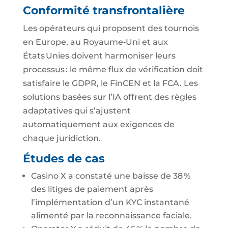
Conformité transfrontalière
Les opérateurs qui proposent des tournois
en Europe, au Royaume‑Uni et aux
États Unies doivent harmoniser leurs
processus : le même flux de vérification doit
satisfaire le GDPR, le FinCEN et la FCA. Les
solutions basées sur l’IA offrent des règles
adaptatives qui s’ajustent
automatiquement aux exigences de
chaque juridiction.
Études de cas
Casino X a constaté une baisse de 38 %
des litiges de paiement après
l’implémentation d’un KYC instantané
alimenté par la reconnaissance faciale.