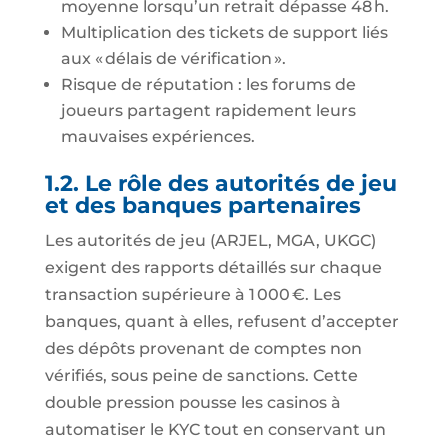
moyenne lorsqu’un retrait dépasse 48 h.
Multiplication des tickets de support liés
aux « délais de vérification ».
Risque de réputation : les forums de
joueurs partagent rapidement leurs
mauvaises expériences.
1.2. Le rôle des autorités de jeu
et des banques partenaires
Les autorités de jeu (ARJEL, MGA, UKGC)
exigent des rapports détaillés sur chaque
transaction supérieure à 1 000 €. Les
banques, quant à elles, refusent d’accepter
des dépôts provenant de comptes non
vérifiés, sous peine de sanctions. Cette
double pression pousse les casinos à
automatiser le KYC tout en conservant un