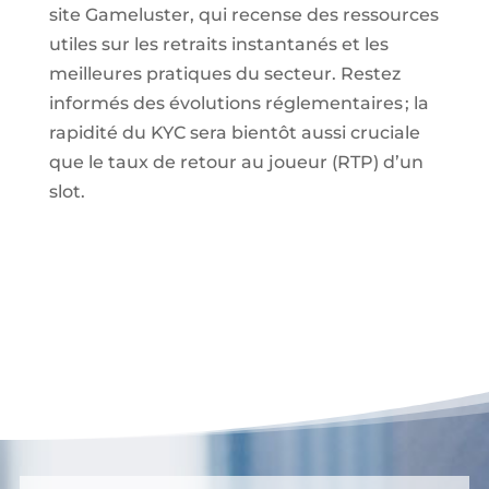
site Gameluster, qui recense des ressources
utiles sur les retraits instantanés et les
meilleures pratiques du secteur. Restez
informés des évolutions réglementaires ; la
rapidité du KYC sera bientôt aussi cruciale
que le taux de retour au joueur (RTP) d’un
slot.