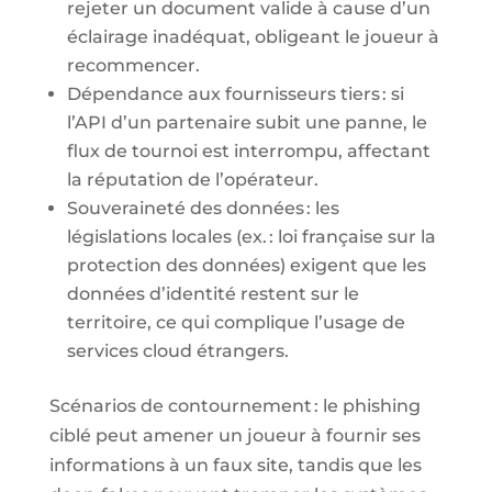
rejeter un document valide à cause d’un
éclairage inadéquat, obligeant le joueur à
recommencer.
Dépendance aux fournisseurs tiers : si
l’API d’un partenaire subit une panne, le
flux de tournoi est interrompu, affectant
la réputation de l’opérateur.
Souveraineté des données : les
législations locales (ex. : loi française sur la
protection des données) exigent que les
données d’identité restent sur le
territoire, ce qui complique l’usage de
services cloud étrangers.
Scénarios de contournement : le phishing
ciblé peut amener un joueur à fournir ses
informations à un faux site, tandis que les