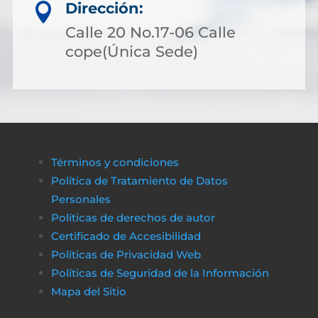
Dirección:

Calle 20 No.17-06 Calle
cope(Única Sede)
Términos y condiciones
Política de Tratamiento de Datos
Personales
Políticas de derechos de autor
Certificado de Accesibilidad
Políticas de Privacidad Web
Políticas de Seguridad de la Información
Mapa del Sitio