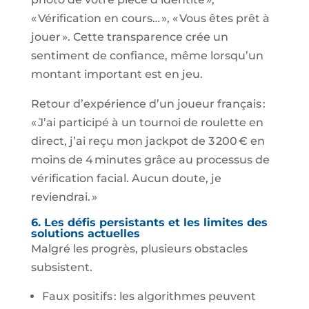
« Vérification en cours… », « Vous êtes prêt à
jouer ». Cette transparence crée un
sentiment de confiance, même lorsqu’un
montant important est en jeu.
Retour d’expérience d’un joueur français :
« J’ai participé à un tournoi de roulette en
direct, j’ai reçu mon jackpot de 3 200 € en
moins de 4 minutes grâce au processus de
vérification facial. Aucun doute, je
reviendrai. »
6. Les défis persistants et les limites des
solutions actuelles
Malgré les progrès, plusieurs obstacles
subsistent.
Faux positifs : les algorithmes peuvent