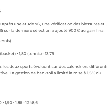
6
e après une étude xG, une vérification des blessures et
 sur la dernière sélection a ajouté 900 € au gain final.
ennis)
 (basket) × 1,80 (tennis) = 13,79
n : les deux sports évoluent sur des calendriers différent
ive. La gestion de bankroll a limité la mise à 1,5 % du
 × 1,90 × 1,85 = 1 248,6