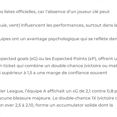
les listes officielles, car l’absence d’un joueur clé peut
pluie, vent) influencent les performances, surtout dans l
quipes ont un avantage psychologique qui se reflète da
ected goals (xG) ou les Expected Points (xP), offrent 
 Un ticket qui combine un double‑chance (victoire ou ma
G supérieur à 1,5 a une marge de confiance souvent
r League, l’équipe A affichait un xG de 2,1 contre 0,8 
ucune blessure majeure. Le double‑chance 1X (victoire 
n over 2,5 à 2,10, forme un accumulator solide dont la
.