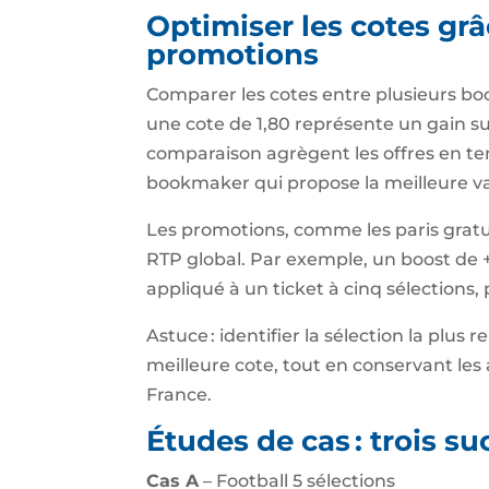
Optimiser les cotes gr
promotions
Comparer les cotes entre plusieurs bo
une cote de 1,80 représente un gain sup
comparaison agrègent les offres en te
bookmaker qui propose la meilleure va
Les promotions, comme les paris gratu
RTP global. Par exemple, un boost de +0
appliqué à un ticket à cinq sélections, 
Astuce : identifier la sélection la plus 
meilleure cote, tout en conservant les 
France.
Études de cas : trois s
Cas A
– Football 5 sélections