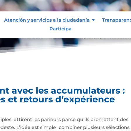
Atención y servicios a la ciudadanía
Transparen
Participa
emment avec les accumulateurs : stratégies gagnantes et ret
nt avec les accumulateurs :
s et retours d’expérience
ples, attirent les parieurs parce qu’ils promettent des
deste. L’idée est simple : combiner plusieurs sélections