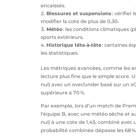
encaissés.
Blessures et suspensions
: vérifier 
modifier la cote de plus de 0,30.
Météo
: les conditions climatiques (
sports extérieurs.
Historique tête‑à‑tête
: certaines é
les statistiques.
Les métriques avancées, comme les exp
lecture plus fine que le simple score.
nul) avec un over/under basé sur un x
supérieure à 70 %.
Par exemple, lors d’un match de Premie
l’équipe B, avec une météo sèche et a
nul) à une cote de 1,45, combiné avec u
probabilité combinée dépasse les 68 %