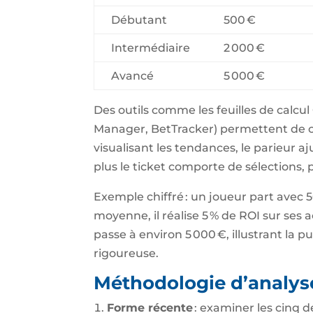
Débutant
500 €
Intermédiaire
2 000 €
Avancé
5 000 €
Des outils comme les feuilles de calcu
Manager, BetTracker) permettent de c
visualisant les tendances, le parieur aju
plus le ticket comporte de sélections, p
Exemple chiffré : un joueur part avec 50
moyenne, il réalise 5 % de ROI sur ses 
passe à environ 5 000 €, illustrant la p
rigoureuse.
Méthodologie d’analyse
Forme récente
: examiner les cinq d