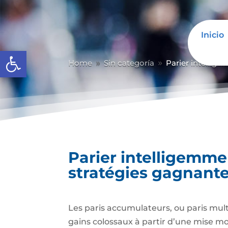
Inicio
Abrir barra de herramientas
Home
Sin categoría
Parier intellig
9
9
Parier intelligemme
stratégies gagnante
Les paris accumulateurs, ou paris multi
gains colossaux à partir d’une mise mo