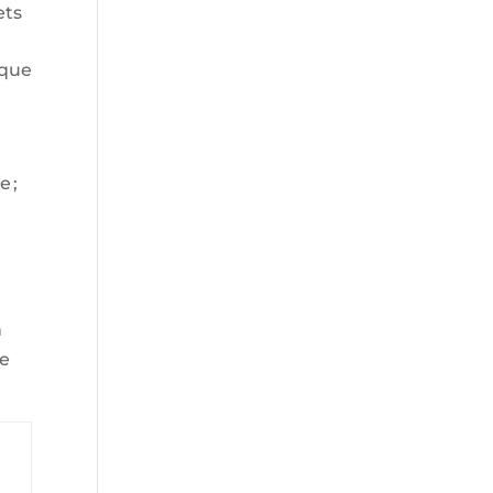
ets
aque
e ;
n
re