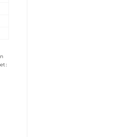
En
et :