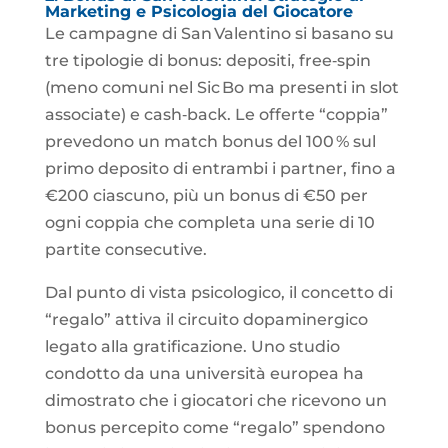
Marketing e Psicologia del Giocatore
Le campagne di San Valentino si basano su
tre tipologie di bonus: depositi, free‑spin
(meno comuni nel Sic Bo ma presenti in slot
associate) e cash‑back. Le offerte “coppia”
prevedono un match bonus del 100 % sul
primo deposito di entrambi i partner, fino a
€200 ciascuno, più un bonus di €50 per
ogni coppia che completa una serie di 10
partite consecutive.
Dal punto di vista psicologico, il concetto di
“regalo” attiva il circuito dopaminergico
legato alla gratificazione. Uno studio
condotto da una università europea ha
dimostrato che i giocatori che ricevono un
bonus percepito come “regalo” spendono