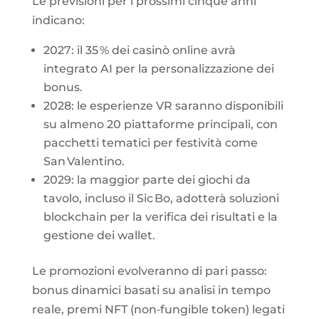
Le previsioni per i prossimi cinque anni
indicano:
2027: il 35 % dei casinò online avrà
integrato AI per la personalizzazione dei
bonus.
2028: le esperienze VR saranno disponibili
su almeno 20 piattaforme principali, con
pacchetti tematici per festività come
San Valentino.
2029: la maggior parte dei giochi da
tavolo, incluso il Sic Bo, adotterà soluzioni
blockchain per la verifica dei risultati e la
gestione dei wallet.
Le promozioni evolveranno di pari passo:
bonus dinamici basati su analisi in tempo
reale, premi NFT (non‑fungible token) legati