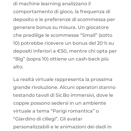
di machine learning analizzano il
comportamento di gioco, la frequenza di
deposito e le preferenze di scommessa per
generare bonus su misura. Un giocatore
che predilige le scommesse “Small” (sotto
10) potrebbe ricevere un bonus del 20 % su
depositi inferiori a €50, mentre chi opta per
“Big” (sopra 10) ottiene un cash‑back più
alto.
La realtà virtuale rappresenta la prossima
grande rivoluzione. Alcuni operatori stanno
testando tavoli di Sic Bo immersivi, dove le
coppie possono sedersi in un ambiente
virtuale a tema “Parigi romantica” o
“Giardino di ciliegi”. Gli avatar
personalizzabili e le animazioni dei dadi in