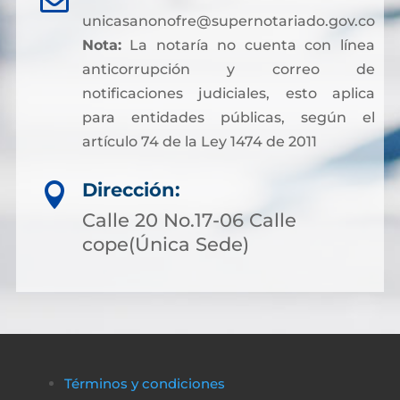
unicasanonofre@supernotariado.gov.co
Nota:
La notaría no cuenta con línea
anticorrupción y correo de
notificaciones judiciales, esto aplica
para entidades públicas, según el
artículo 74 de la Ley 1474 de 2011
Dirección:

Calle 20 No.17-06 Calle
cope(Única Sede)
Términos y condiciones