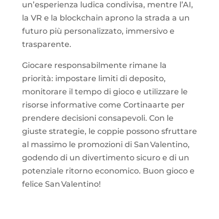
un’esperienza ludica condivisa, mentre l’AI,
la VR e la blockchain aprono la strada a un
futuro più personalizzato, immersivo e
trasparente.
Giocare responsabilmente rimane la
priorità: impostare limiti di deposito,
monitorare il tempo di gioco e utilizzare le
risorse informative come Cortinaarte per
prendere decisioni consapevoli. Con le
giuste strategie, le coppie possono sfruttare
al massimo le promozioni di San Valentino,
godendo di un divertimento sicuro e di un
potenziale ritorno economico. Buon gioco e
felice San Valentino!