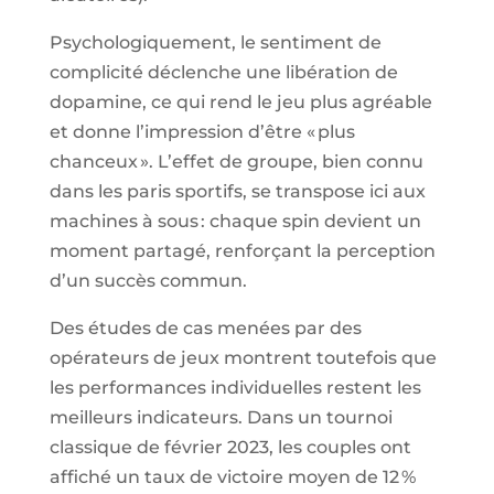
Psychologiquement, le sentiment de
complicité déclenche une libération de
dopamine, ce qui rend le jeu plus agréable
et donne l’impression d’être « plus
chanceux ». L’effet de groupe, bien connu
dans les paris sportifs, se transpose ici aux
machines à sous : chaque spin devient un
moment partagé, renforçant la perception
d’un succès commun.
Des études de cas menées par des
opérateurs de jeux montrent toutefois que
les performances individuelles restent les
meilleurs indicateurs. Dans un tournoi
classique de février 2023, les couples ont
affiché un taux de victoire moyen de 12 %