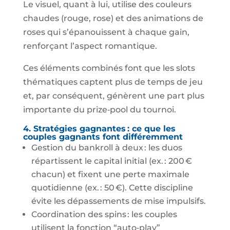
Le visuel, quant à lui, utilise des couleurs
chaudes (rouge, rose) et des animations de
roses qui s’épanouissent à chaque gain,
renforçant l’aspect romantique.
Ces éléments combinés font que les slots
thématiques captent plus de temps de jeu
et, par conséquent, génèrent une part plus
importante du prize‑pool du tournoi.
4. Stratégies gagnantes : ce que les
couples gagnants font différemment
Gestion du bankroll à deux : les duos
répartissent le capital initial (ex. : 200 €
chacun) et fixent une perte maximale
quotidienne (ex. : 50 €). Cette discipline
évite les dépassements de mise impulsifs.
Coordination des spins : les couples
utilisent la fonction “auto‑play”