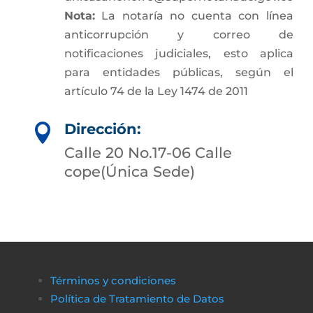
Nota:
La notaría no cuenta con línea
anticorrupción y correo de
notificaciones judiciales, esto aplica
para entidades públicas, según el
artículo 74 de la Ley 1474 de 2011
Dirección:

Calle 20 No.17-06 Calle
cope(Única Sede)
Términos y condiciones
Política de Tratamiento de Datos