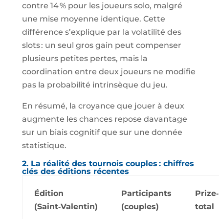
contre 14 % pour les joueurs solo, malgré
une mise moyenne identique. Cette
différence s’explique par la volatilité des
slots : un seul gros gain peut compenser
plusieurs petites pertes, mais la
coordination entre deux joueurs ne modifie
pas la probabilité intrinsèque du jeu.
En résumé, la croyance que jouer à deux
augmente les chances repose davantage
sur un biais cognitif que sur une donnée
statistique.
2. La réalité des tournois couples : chiffres
clés des éditions récentes
Édition
Participants
Prize
(Saint‑Valentin)
(couples)
total