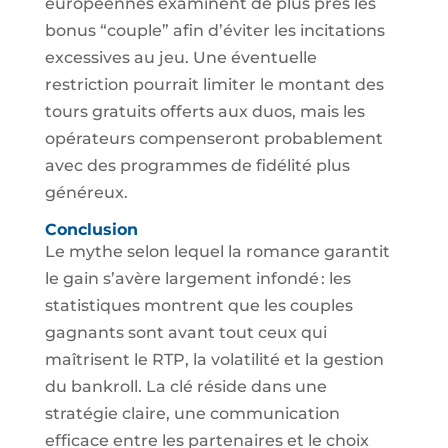
européennes examinent de plus près les
bonus “couple” afin d’éviter les incitations
excessives au jeu. Une éventuelle
restriction pourrait limiter le montant des
tours gratuits offerts aux duos, mais les
opérateurs compenseront probablement
avec des programmes de fidélité plus
généreux.
Conclusion
Le mythe selon lequel la romance garantit
le gain s’avère largement infondé : les
statistiques montrent que les couples
gagnants sont avant tout ceux qui
maîtrisent le RTP, la volatilité et la gestion
du bankroll. La clé réside dans une
stratégie claire, une communication
efficace entre les partenaires et le choix