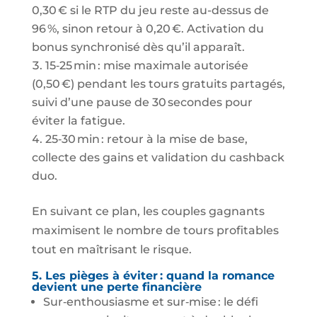
0,30 € si le RTP du jeu reste au-dessus de
96 %, sinon retour à 0,20 €. Activation du
bonus synchronisé dès qu’il apparaît.
15‑25 min : mise maximale autorisée
(0,50 €) pendant les tours gratuits partagés,
suivi d’une pause de 30 secondes pour
éviter la fatigue.
25‑30 min : retour à la mise de base,
collecte des gains et validation du cashback
duo.
En suivant ce plan, les couples gagnants
maximisent le nombre de tours profitables
tout en maîtrisant le risque.
5. Les pièges à éviter : quand la romance
devient une perte financière
Sur‑enthousiasme et sur‑mise : le défi