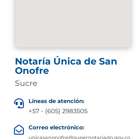
Notaría Única de San
Onofre
Sucre
Líneas de atención:

+57 - (605) 2983505
Correo electrónico:

unicasanonofre@supernotariado.gov.co