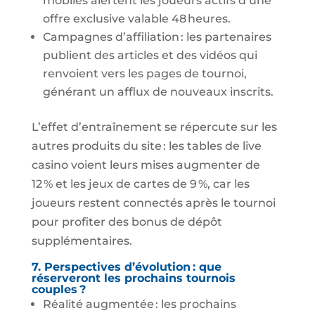
mobiles alertent les joueurs actifs d’une
offre exclusive valable 48 heures.
Campagnes d’affiliation : les partenaires
publient des articles et des vidéos qui
renvoient vers les pages de tournoi,
générant un afflux de nouveaux inscrits.
L’effet d’entraînement se répercute sur les
autres produits du site : les tables de live
casino voient leurs mises augmenter de
12 % et les jeux de cartes de 9 %, car les
joueurs restent connectés après le tournoi
pour profiter des bonus de dépôt
supplémentaires.
7. Perspectives d’évolution : que
réserveront les prochains tournois
couples ?
Réalité augmentée : les prochains