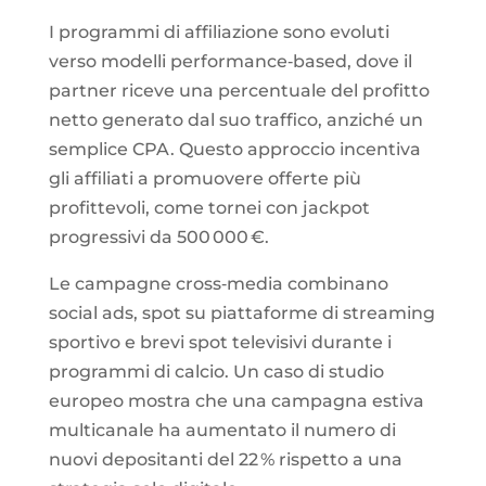
I programmi di affiliazione sono evoluti
verso modelli performance‑based, dove il
partner riceve una percentuale del profitto
netto generato dal suo traffico, anziché un
semplice CPA. Questo approccio incentiva
gli affiliati a promuovere offerte più
profittevoli, come tornei con jackpot
progressivi da 500 000 €.
Le campagne cross‑media combinano
social ads, spot su piattaforme di streaming
sportivo e brevi spot televisivi durante i
programmi di calcio. Un caso di studio
europeo mostra che una campagna estiva
multicanale ha aumentato il numero di
nuovi depositanti del 22 % rispetto a una