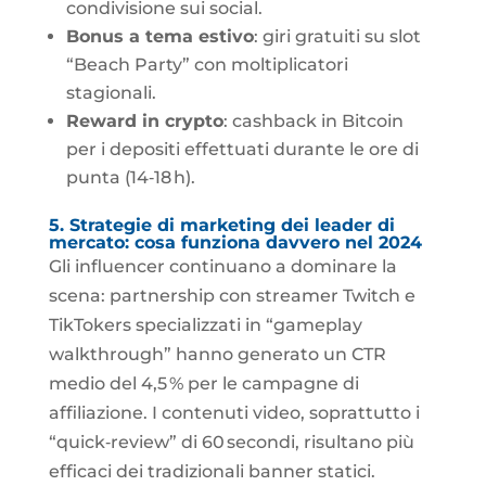
condivisione sui social.
Bonus a tema estivo
: giri gratuiti su slot
“Beach Party” con moltiplicatori
stagionali.
Reward in crypto
: cashback in Bitcoin
per i depositi effettuati durante le ore di
punta (14‑18 h).
5. Strategie di marketing dei leader di
mercato: cosa funziona davvero nel 2024
Gli influencer continuano a dominare la
scena: partnership con streamer Twitch e
TikTokers specializzati in “gameplay
walkthrough” hanno generato un CTR
medio del 4,5 % per le campagne di
affiliazione. I contenuti video, soprattutto i
“quick‑review” di 60 secondi, risultano più
efficaci dei tradizionali banner statici.