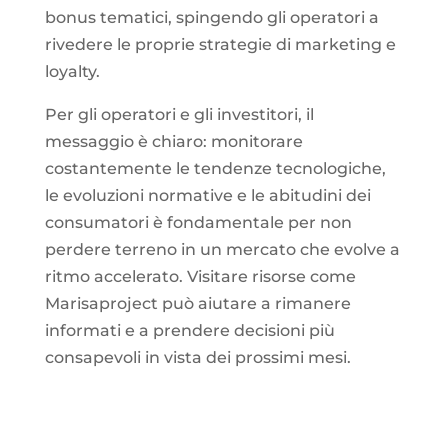
bonus tematici, spingendo gli operatori a
rivedere le proprie strategie di marketing e
loyalty.
Per gli operatori e gli investitori, il
messaggio è chiaro: monitorare
costantemente le tendenze tecnologiche,
le evoluzioni normative e le abitudini dei
consumatori è fondamentale per non
perdere terreno in un mercato che evolve a
ritmo accelerato. Visitare risorse come
Marisaproject può aiutare a rimanere
informati e a prendere decisioni più
consapevoli in vista dei prossimi mesi.