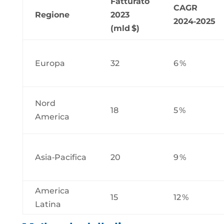
Fatturato
CAGR
Regione
2023
2024‑2025
(mld $)
Europa
32
6 %
Nord
18
5 %
America
Asia‑Pacifica
20
9 %
America
15
12 %
Latina