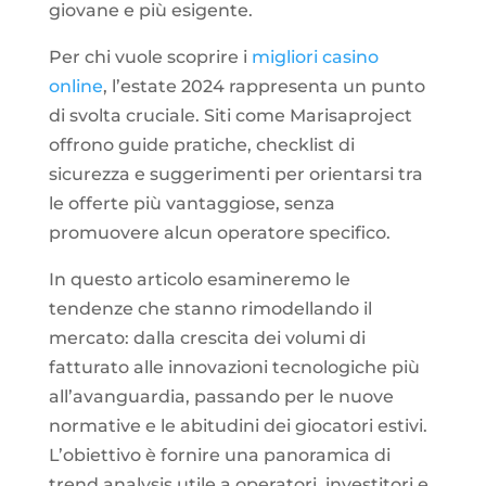
giovane e più esigente.
Per chi vuole scoprire i
migliori casino
online
, l’estate 2024 rappresenta un punto
di svolta cruciale. Siti come Marisaproject
offrono guide pratiche, checklist di
sicurezza e suggerimenti per orientarsi tra
le offerte più vantaggiose, senza
promuovere alcun operatore specifico.
In questo articolo esamineremo le
tendenze che stanno rimodellando il
mercato: dalla crescita dei volumi di
fatturato alle innovazioni tecnologiche più
all’avanguardia, passando per le nuove
normative e le abitudini dei giocatori estivi.
L’obiettivo è fornire una panoramica di
trend analysis utile a operatori, investitori e