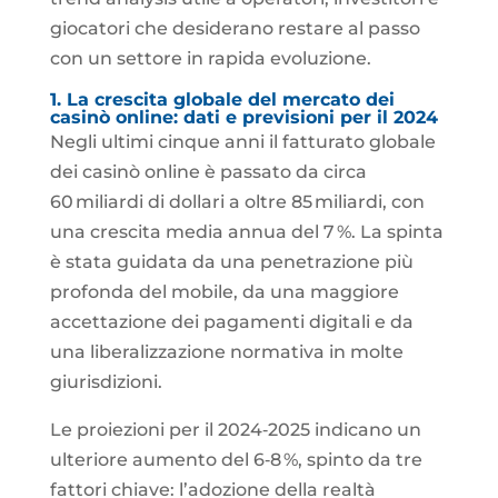
giocatori che desiderano restare al passo
con un settore in rapida evoluzione.
1. La crescita globale del mercato dei
casinò online: dati e previsioni per il 2024
Negli ultimi cinque anni il fatturato globale
dei casinò online è passato da circa
60 miliardi di dollari a oltre 85 miliardi, con
una crescita media annua del 7 %. La spinta
è stata guidata da una penetrazione più
profonda del mobile, da una maggiore
accettazione dei pagamenti digitali e da
una liberalizzazione normativa in molte
giurisdizioni.
Le proiezioni per il 2024‑2025 indicano un
ulteriore aumento del 6‑8 %, spinto da tre
fattori chiave: l’adozione della realtà