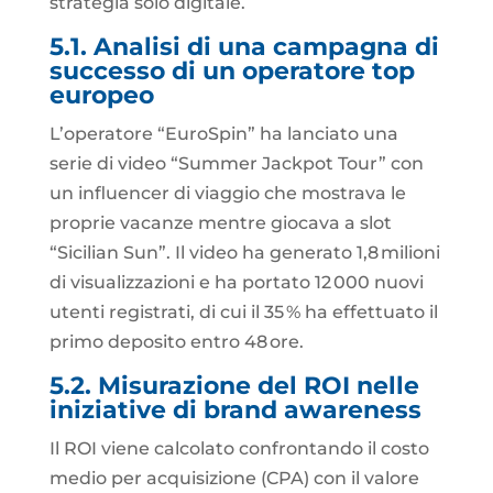
strategia solo digitale.
5.1. Analisi di una campagna di
successo di un operatore top
europeo
L’operatore “EuroSpin” ha lanciato una
serie di video “Summer Jackpot Tour” con
un influencer di viaggio che mostrava le
proprie vacanze mentre giocava a slot
“Sicilian Sun”. Il video ha generato 1,8 milioni
di visualizzazioni e ha portato 12 000 nuovi
utenti registrati, di cui il 35 % ha effettuato il
primo deposito entro 48 ore.
5.2. Misurazione del ROI nelle
iniziative di brand awareness
Il ROI viene calcolato confrontando il costo
medio per acquisizione (CPA) con il valore