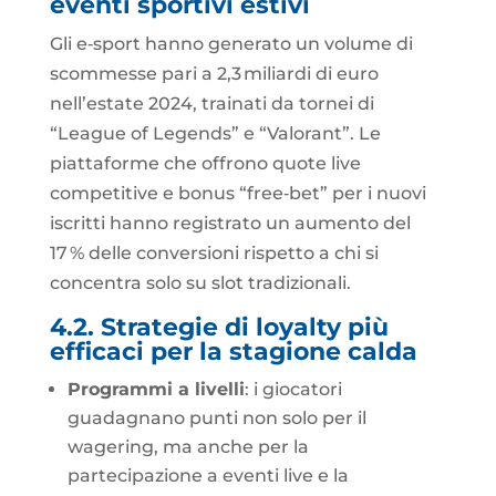
eventi sportivi estivi
Gli e‑sport hanno generato un volume di
scommesse pari a 2,3 miliardi di euro
nell’estate 2024, trainati da tornei di
“League of Legends” e “Valorant”. Le
piattaforme che offrono quote live
competitive e bonus “free‑bet” per i nuovi
iscritti hanno registrato un aumento del
17 % delle conversioni rispetto a chi si
concentra solo su slot tradizionali.
4.2. Strategie di loyalty più
efficaci per la stagione calda
Programmi a livelli
: i giocatori
guadagnano punti non solo per il
wagering, ma anche per la
partecipazione a eventi live e la