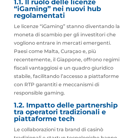
1.1. Il ruolo delle licenze
“iGaming” nei nuovi hub
regolamentati
Le licenze “iGaming” stanno diventando la
moneta di scambio per gli investitori che
vogliono entrare in mercati emergenti.
Paesi come Malta, Curaçao e, più
recentemente, il Giappone, offrono regimi
fiscali vantaggiosi e un quadro giuridico
stabile, facilitando l’accesso a piattaforme
con RTP garantiti e meccanismi di
responsible gaming.
1.2. Impatto delle partnership
tra operatori tradizionali e
piattaforme tech
Le collaborazioni tra brand di casinò
tradizionali e startup tecnologiche hanno