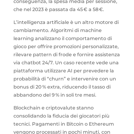
conseguenza, la spesa media per sessione,
che nel 2023 è passata da 45 € a 58 €.
L’intelligenza artificiale è un altro motore di
cambiamento. Algoritmi di machine
learning analizzano il comportamento di
gioco per offrire promozioni personalizzate,
rilevare pattern di frode e fornire assistenza
via chatbot 24/7. Un caso recente vede una
piattaforma utilizzare AI per prevedere la
probabilità di “churn” e intervenire con un
bonus di 20 % extra, riducendo il tasso di
abbandono del 9 % in soli tre mesi.
Blockchain e criptovalute stanno
consolidando la fiducia dei giocatori più
tecnici. Pagamenti in Bitcoin o Ethereum
vengono processati in pochi minuti, con