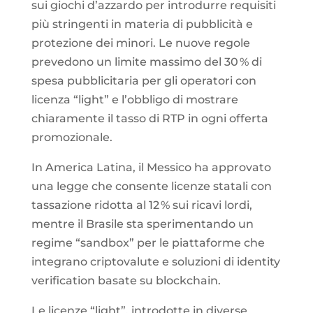
sui giochi d’azzardo per introdurre requisiti
più stringenti in materia di pubblicità e
protezione dei minori. Le nuove regole
prevedono un limite massimo del 30 % di
spesa pubblicitaria per gli operatori con
licenza “light” e l’obbligo di mostrare
chiaramente il tasso di RTP in ogni offerta
promozionale.
In America Latina, il Messico ha approvato
una legge che consente licenze statali con
tassazione ridotta al 12 % sui ricavi lordi,
mentre il Brasile sta sperimentando un
regime “sandbox” per le piattaforme che
integrano criptovalute e soluzioni di identity
verification basate su blockchain.
Le licenze “light”, introdotte in diverse