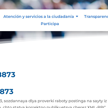
Atención y servicios a la ciudadanía
Transparen
Participa
ya-08873
8873
8873
, sozdannaya dlya proverki raboty postinga na sayty iz
ya, chto statya korrektno publikuetsya cherez XML-RPC,