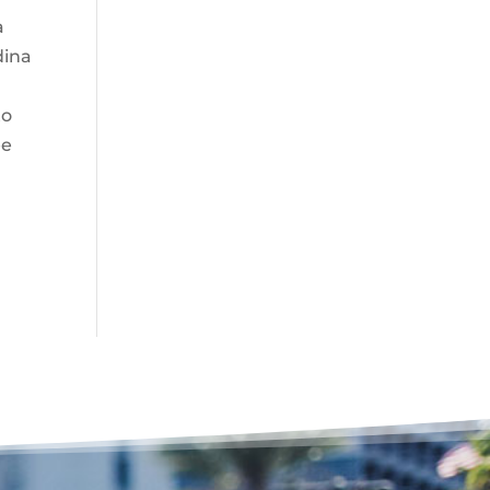
a
dina
to
ee