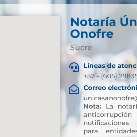
Notaría Ún
Onofre
Sucre
Líneas de atenc

+57 - (605) 2983
Correo electrón

unicasanonofre
Nota:
La notarí
anticorrup
notificaciones 
para entidade