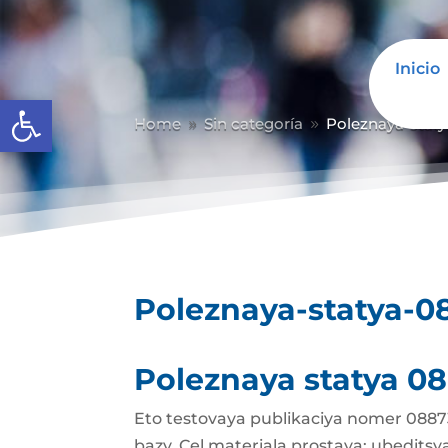
Inicio
Abrir barra de herramientas
Home
Sin categoría
Poleznaya-stat
9
9
Poleznaya-statya-0
Poleznaya statya 0
Eto testovaya publikaciya nomer 08873
bazy. Cel materiala prostaya: ubedits