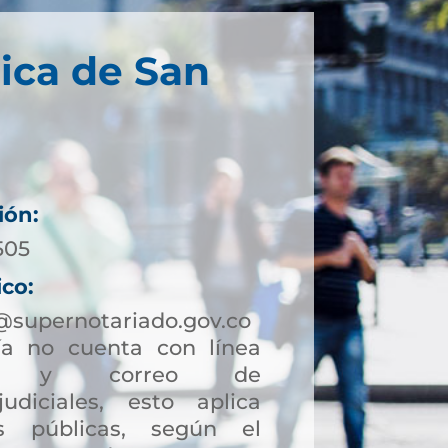
ica de San
ión:
505
ico:
@supernotariado.gov.co
a no cuenta con línea
ción y correo de
judiciales, esto aplica
s públicas, según el