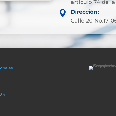
artículo 74 de la
Dirección:

Calle 20 No.17-0
sonales
ión