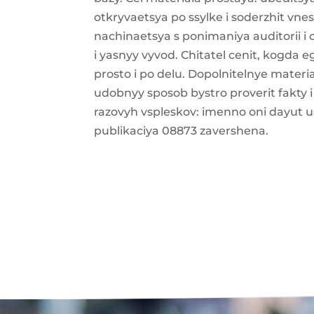
otkryvaetsya po ssylke i soderzhit vn
nachinaetsya s ponimaniya auditorii i 
i yasnyy vyvod. Chitatel cenit, kogd
prosto i po delu. Dopolnitelnye materi
udobnyy sposob bystro proverit fakty i
razovyh vspleskov: imenno oni dayut u
publikaciya 08873 zavershena.