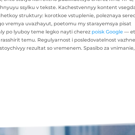
eshnyuyu ssylku v tekste. Kachestvennyy kontent vsegd
chetkoy struktury: korotkoe vstuplenie, poleznaya sere
a ego vremya uvazhayut, poetomu my starayemsya pisat
aly po lyuboy teme legko nayti cherez
poisk Google
— e
 rasshirit temu. Regulyarnost i posledovatelnost vazhn
stoychivyy rezultat so vremenem. Spasibo za vnimanie,