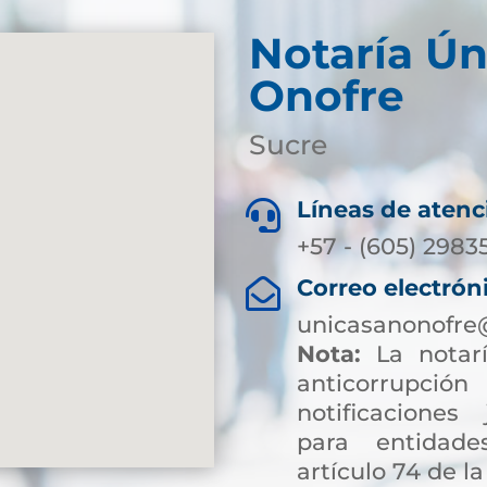
Notaría Ún
Onofre
Sucre
Líneas de atenc

+57 - (605) 2983
Correo electrón

unicasanonofre
Nota:
La notarí
anticorrup
notificaciones 
para entidade
artículo 74 de la