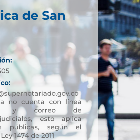
ica de San
ión:
505
ico:
@supernotariado.gov.co
a no cuenta con línea
ción y correo de
judiciales, esto aplica
s públicas, según el
 Ley 1474 de 2011