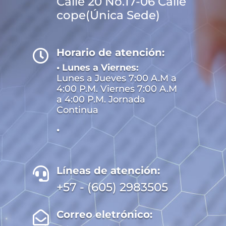
Calle 20 No.17-06 Calle
cope(Única Sede)
Horario de atención:

• Lunes a Viernes:
Lunes a Jueves 7:00 A.M a
4:00 P.M. Viernes 7:00 A.M
a 4:00 P.M. Jornada
Continua
•
Líneas de atención:

+57 - (605) 2983505
Correo eletrónico:
