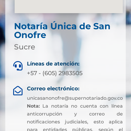
Notaría Única de San
Onofre
Sucre
Líneas de atención:

+57 - (605) 2983505
Correo electrónico:

unicasanonofre@supernotariado.gov.co
Nota:
La notaría no cuenta con línea
anticorrupción y correo de
notificaciones judiciales, esto aplica
para entidades públicas, según el