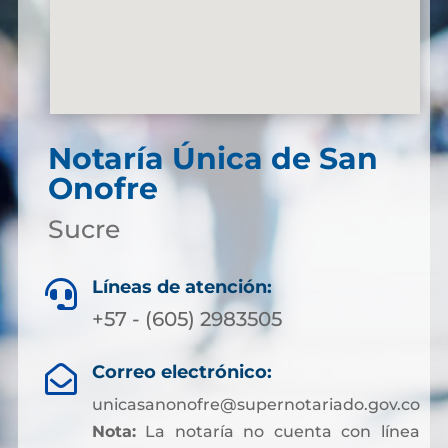
Notaría Única de San
Onofre
Sucre
Líneas de atención:

+57 - (605) 2983505
Correo electrónico:

unicasanonofre@supernotariado.gov.co
Nota:
La notaría no cuenta con línea