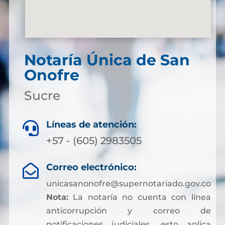
Notaría Única de San
Onofre
Sucre
Líneas de atención:

+57 - (605) 2983505
Correo electrónico:

unicasanonofre@supernotariado.gov.co
Nota:
La notaría no cuenta con línea
anticorrupción y correo de
notificaciones judiciales, esto aplica