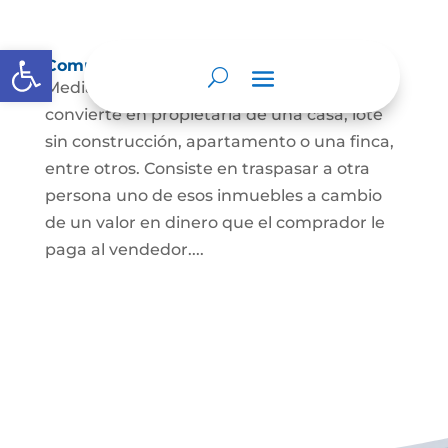
Abrir barra de herramientas
Compraventa de inmuebles
Mediante este contrato, una persona se
convierte en propietaria de una casa, lote
sin construcción, apartamento o una finca,
entre otros. Consiste en traspasar a otra
persona uno de esos inmuebles a cambio
de un valor en dinero que el comprador le
paga al vendedor....