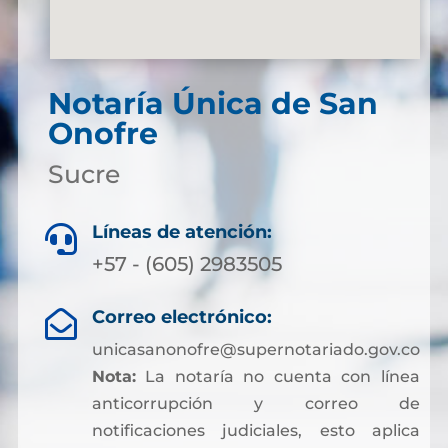
Notaría Única de San
Onofre
Sucre
Líneas de atención:

+57 - (605) 2983505
Correo electrónico:

unicasanonofre@supernotariado.gov.co
Nota:
La notaría no cuenta con línea
anticorrupción y correo de
notificaciones judiciales, esto aplica