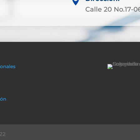

Calle 20 No.17-0
sonales
ión
22