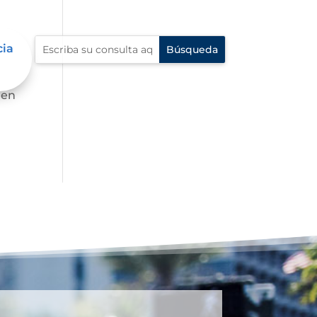
cia
 en