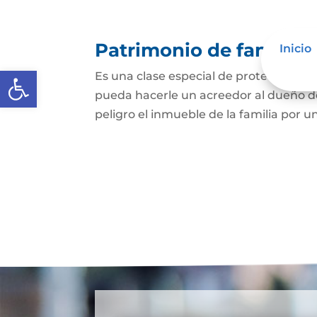
Patrimonio de familia
Inicio
Abrir barra de herramientas
Es una clase especial de protección de
pueda hacerle un acreedor al dueño de
peligro el inmueble de la familia por u