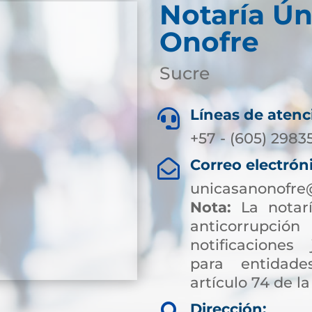
Notaría Ún
Onofre
Sucre
Líneas de atenc

+57 - (605) 2983
Correo electrón

unicasanonofre
Nota:
La notarí
anticorrup
notificaciones 
para entidade
artículo 74 de la
Dirección: