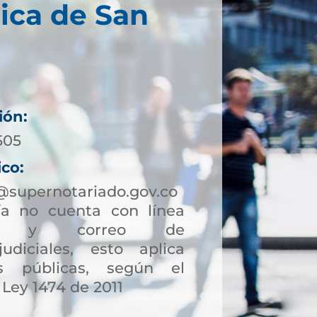
ica de San
ión:
505
ico:
@supernotariado.gov.co
a no cuenta con línea
ción y correo de
judiciales, esto aplica
s públicas, según el
 Ley 1474 de 2011