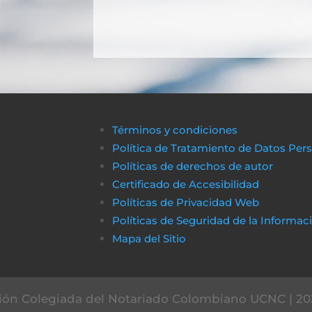
Términos y condiciones
Política de Tratamiento de Datos Per
Políticas de derechos de autor
Certificado de Accesibilidad
Políticas de Privacidad Web
Políticas de Seguridad de la Informac
Mapa del Sitio
ón Colegiada del Notariado Colombiano UCNC | 20