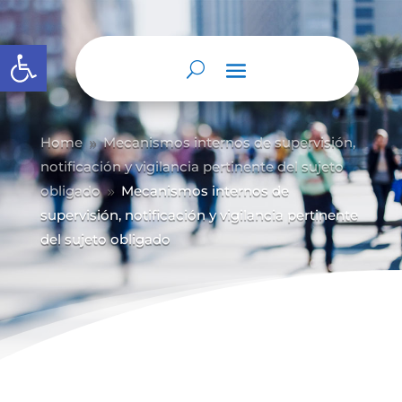
Abrir barra de herramientas
Home
Mecanismos internos de supervisión,
9
notificación y vigilancia pertinente del sujeto
obligado
Mecanismos internos de
9
supervisión, notificación y vigilancia pertinente
del sujeto obligado