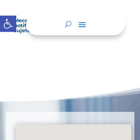
Abrir barra de herramientas
Mecanismos internos de supervisión,
notificación y vigilancia pertinente del
sujeto obligado