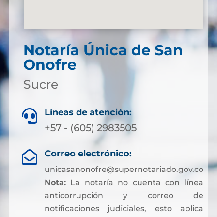
Notaría Única de San
Onofre
Sucre
Líneas de atención:

+57 - (605) 2983505
Correo electrónico:

unicasanonofre@supernotariado.gov.co
Nota:
La notaría no cuenta con línea
anticorrupción y correo de
notificaciones judiciales, esto aplica