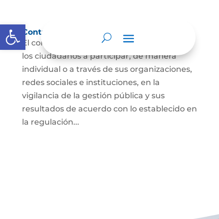
Abrir barra de herramientas
Control social
El control social es el derecho y el deber de
los ciudadanos a participar, de manera
individual o a través de sus organizaciones,
redes sociales e instituciones, en la
vigilancia de la gestión pública y sus
resultados de acuerdo con lo establecido en
la regulación...