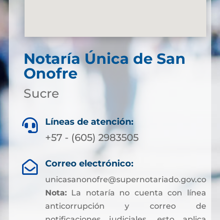
Notaría Única de San
Onofre
Sucre
Líneas de atención:

+57 - (605) 2983505
Correo electrónico:

unicasanonofre@supernotariado.gov.co
Nota:
La notaría no cuenta con línea
anticorrupción y correo de
notificaciones judiciales, esto aplica