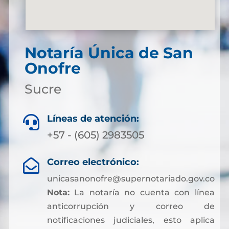
Notaría Única de San
Onofre
Sucre
Líneas de atención:

+57 - (605) 2983505
Correo electrónico:

unicasanonofre@supernotariado.gov.co
Nota:
La notaría no cuenta con línea
anticorrupción y correo de
notificaciones judiciales, esto aplica