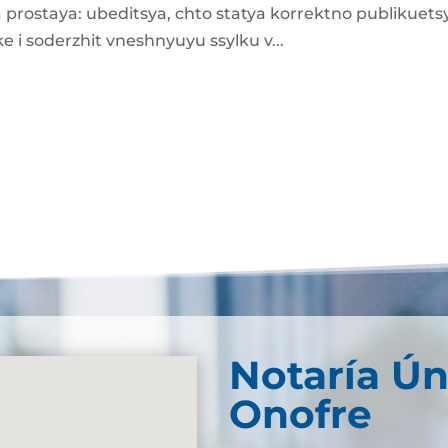
la prostaya: ubeditsya, chto statya korrektno publikuets
 i soderzhit vneshnyuyu ssylku v...
Notaría Ún
Onofre