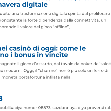
mavera digitale
subito una trasformazione digitale spinta dal proliferare
Nonostante la forte dipendenza dalla connettività, un
rendo il valore del gioco “offline”,...
nei casinò di oggi: come le
no i bonus in vincite
nato il gioco d’azzardo, dal tavolo da poker dei salot
inò moderni. Oggi, il “charme” non è più solo un ferro di
 moneta portafortuna infilata nella...
3
 publikaciya nomer 08873, sozdannaya dlya proverki ra