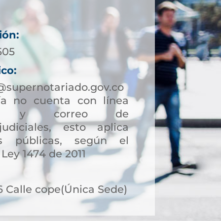
ión:
505
ico:
@supernotariado.gov.co
a no cuenta con línea
ción y correo de
judiciales, esto aplica
s públicas, según el
 Ley 1474 de 2011
6 Calle cope(Única Sede)